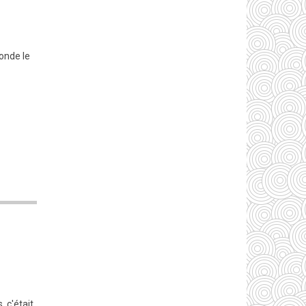
onde le
, c'était