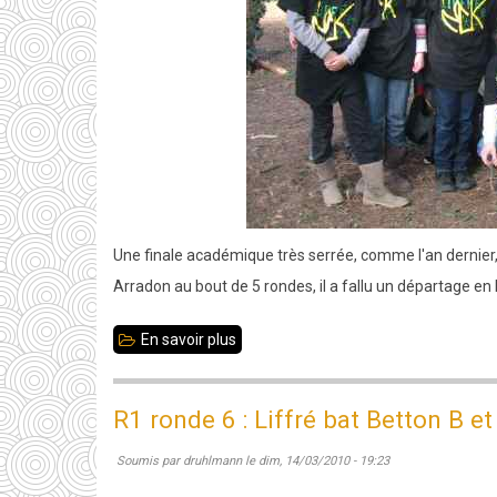
Une finale académique très serrée, comme l'an dernier, c
Arradon au bout de 5 rondes, il a fallu un départage e
En savoir plus
sur
Le
collège
R1 ronde 6 : Liffré bat Betton B et
Martin
Soumis par
druhlmann
le
dim, 14/03/2010 - 19:23
Luther
King