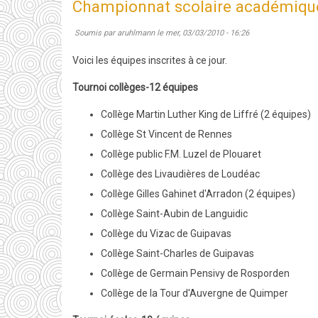
Championnat scolaire académiqu
2013
Soumis par
aruhlmann
le
mer, 03/03/2010 - 16:26
:
AG
Voici les équipes inscrites à ce jour.
ordinaire
Tournoi collèges-12 équipes
du
Comité
Collège Martin Luther King de Liffré (2 équipes)
départemental
Collège St Vincent de Rennes
35
Collège public F.M. Luzel de Plouaret
Collège des Livaudières de Loudéac
Collège Gilles Gahinet d'Arradon (2 équipes)
Collège Saint-Aubin de Languidic
Collège du Vizac de Guipavas
Collège Saint-Charles de Guipavas
Collège de Germain Pensivy de Rosporden
Collège de la Tour d'Auvergne de Quimper