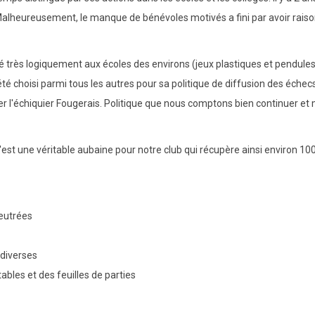
Malheureusement, le manque de bénévoles motivés a fini par avoir raiso
dé très logiquement aux écoles des environs (jeux plastiques et pendule
 été choisi parmi tous les autres pour sa politique de diffusion des éche
ener l'échiquier Fougerais. Politique que nous comptons bien continuer e
'est une véritable aubaine pour notre club qui récupère ainsi environ 10
eutrées
 diverses
ables et des feuilles de parties