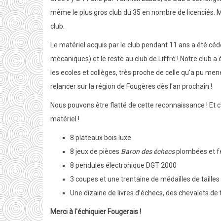
Betton
même le plus gros club du 35 en nombre de licenciés. 
B
club.
et
prend
Le matériel acquis par le club pendant 11 ans a été cé
la
mécaniques) et le reste au club de Liffré ! Notre club a
tête
les ecoles et collèges, très proche de celle qu'a pu m
du
relancer sur la région de Fougères dès l'an prochain !
groupe
Nous pouvons être flatté de cette reconnaissance ! Et c
3
matériel !
!
8 plateaux bois luxe
8 jeux de pièces
Baron des échecs
plombées et f
8 pendules électronique DGT 2000
3 coupes et une trentaine de médailles de tailles
Une dizaine de livres d’échecs, des chevalets de t
Merci à l'échiquier Fougerais !