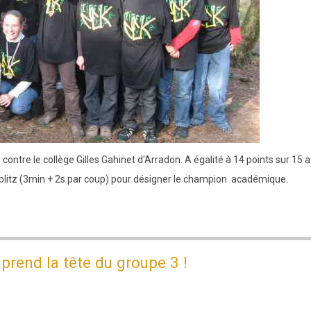
ontre le collège Gilles Gahinet d'Arradon. A égalité à 14 points sur 15 
n blitz (3min + 2s par coup) pour désigner le champion académique.
 prend la tête du groupe 3 !