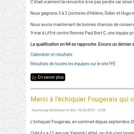
C'était vraiment la rencontre à ne pas perdre car sinon 
conserve
Nous gagnons 3 à 2 (victoires d'Hélène, Didier et Hugo 
son
titre
Nous avons maintenant de bonnes chances de conserver 
de
9 mai à Liffré contre Rennes Paul Bert C, une équipe pr
champion
La qualification en N4 se rapproche. Encore un dernier e
académique
Calendrier et résultats
!
Résultats de toutes les équipes sur le site FFE
En savoir plus
sur
R1
ronde
Merci à l'échiquier Fougerais qui c
6
Soumis par
druhlmann
le
dim, 14/03/2010 - 15:58
:
Liffré
L'échiquier Fougerais, en sommeil depuis septembre 200
bat
Créé il y a 11 ans par Yannick Labbé, ce club s'est longte