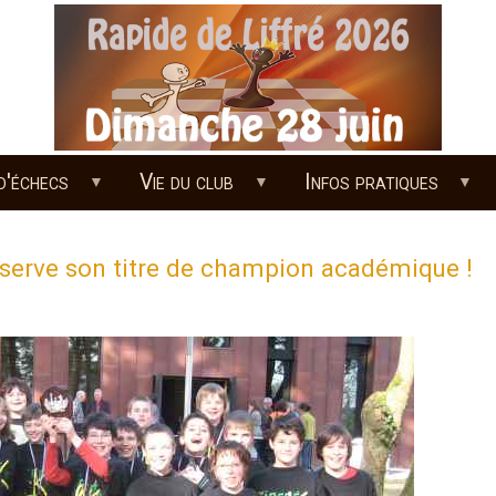
d'échecs
Vie du club
Infos pratiques
nserve son titre de champion académique !