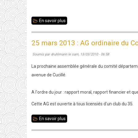
En savoir plus
sur
Merci
à
25 mars 2013 : AG ordinaire du 
l'échiquier
Soumis par
druhlmann
le
sam, 13/03/2010 - 06:58
Fougerais
qui
La prochaine assemblée générale du comité département
choisit
avenue de Cucillé.
d'aider
notre
A l'ordre du jour : rapport moral, rapport financier et qu
club
Cette AG est ouverte à tous licensiés d'un club du 35.
En savoir plus
sur
25
mars