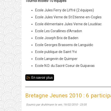
Tournoi écoles-10 équipes
Ecole Jules Ferry de Liffré (2 équipes)
Ecole Jules Verne de St Etienne-en-Cogles
Ecole élémentaire Jules Verne de Loudéac
Ecole Les Corallines d'Arradon
Ecole Joseph Brix de Baden
Ecole Georges Brassens de Languidic
Ecole publique de Saint Yvi
Ecole Langevin de Quimper
Ecole N.D. du Sacré Coeur de Guipavas
En savoir plus
sur
Championnat
scolaire
Bretagne Jeunes 2010 : 6 participa
académique
Soumis par
druhlmann
le
ven, 19/02/2010 - 23:05