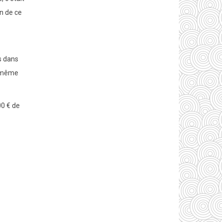
n de ce
s
cs dans
t même
00 € de