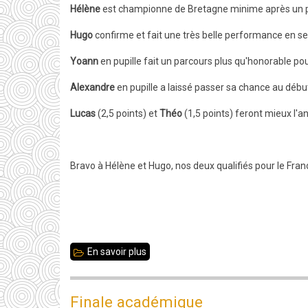
Hélène
est championne de Bretagne minime après un pa
Hugo
confirme et fait une très belle performance en se
Yoann
en pupille fait un parcours plus qu'honorable pou
Alexandre
en pupille a laissé passer sa chance au début 
Lucas
(2,5 points) et
Théo
(1,5 points) feront mieux l'
Bravo à Hélène et Hugo, nos deux qualifiés pour le Fran
En savoir plus
sur
Bretagne
Jeunes
Finale académique