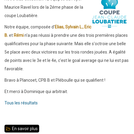
épisode
Maurice Ravel lors de la 2éme phase de la
6
coupe Loubatière.
:
Notre équipe, composée d'
Elias, Sylvain L., Eric
30
B.
et
Rémi
n'a pas réussi à prendre une des trois premières places
participants
qualificatives pour la phase suivante. Mais elle s'octroie une belle
5e place avec deux victoires sur les trois rondes jouées. A égalité
de points avec le 3e et le 4e, c'est le goal average qui ne lui est pas
favorable.
Bravo à Plancoet, CPB B et Pléboulle qui se qualifient !
Et merci à Dominique qui arbitrait.
Tous les résultats
En savoir plus
sur