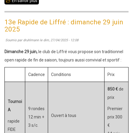
En savoir plus
sur
27
avril
13e Rapide de Liffré : dimanche 29 juin
au
2025
4
Soumis par
druhlmann
le
dim, 27/04/2025 - 12:08
mai
2025
Dimanche 29 juin,
le club de Liffré vous propose son traditionnel
:
open rapide de fin de saison, toujours aussi convivial et sportif :
France
Cadence
Conditions
Prix
Jeunes
2025
850 €
de
à
prix
Vichy
Tournoi
9 rondes
Premier
A
Ouvert à tous
12 min +
prix 300
rapide
3 s/c.
€
FIDE