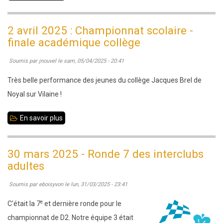
13e
Rapide
2 avril 2025 : Championnat scolaire -
de
finale académique collège
Liffré
Soumis par
jnouvel
le
sam, 05/04/2025 - 20:41
:
dimanche
Très belle performance des jeunes du collège Jacques Brel de
29
Noyal sur Vilaine !
juin
En savoir plus
sur
2025
2
avril
30 mars 2025 - Ronde 7 des interclubs
2025
adultes
:
Soumis par
eboisyvon
le
lun, 31/03/2025 - 23:41
Championnat
scolaire
e
C'était la 7
et dernière ronde pour le
-
championnat de D2. Notre équipe 3 était