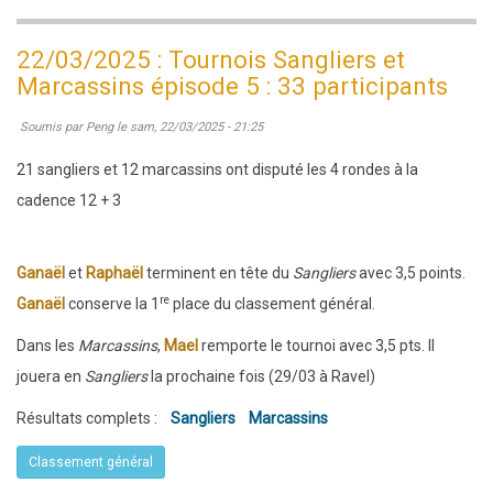
23
mars
22/03/2025 : Tournois Sangliers et
2025
Marcassins épisode 5 : 33 participants
:
Soumis par
Peng
le
sam, 22/03/2025 - 21:25
la
2e
21 sangliers et 12 marcassins ont disputé les 4 rondes à la
phase
cadence 12 + 3
de
la
Ganaël
et
Raphaël
terminent en tête du
Sangliers
avec 3,5 points.
coupe
re
Ganaël
conserve la 1
place du classement général.
Loubatière
Dans les
Marcassins
,
Mael
remporte le tournoi avec 3,5 pts. Il
s'est
jouera en
Sangliers
la prochaine fois (29/03 à Ravel)
jouée
à
Résultats complets :
Sangliers
Marcassins
Liffré
Classement général