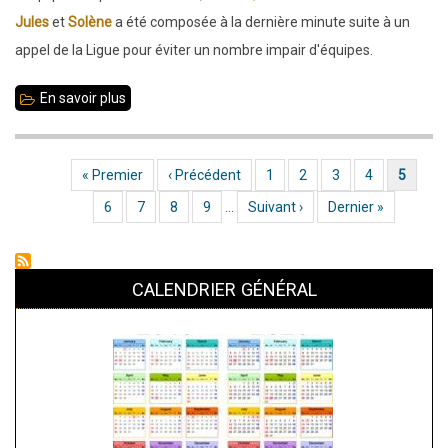
2e
Jules
et
Solène
a été composée à la dernière minute suite à un
appel de la Ligue pour éviter un nombre impair d'équipes.
En savoir plus
sur
2
mars
Première page
« Premier
Page précédente
‹ Précédent
Page
1
Page
2
Page
3
Page
4
Page actuelle
5
Pagination
2025
Page
6
Page
7
Page
8
Page
9
…
Page suivante
Suivant ›
Dernière page
Dernier »
:
Coupe
de
CALENDRIER GÉNÉRAL
la
Parité
à
Domloup
-
résultats