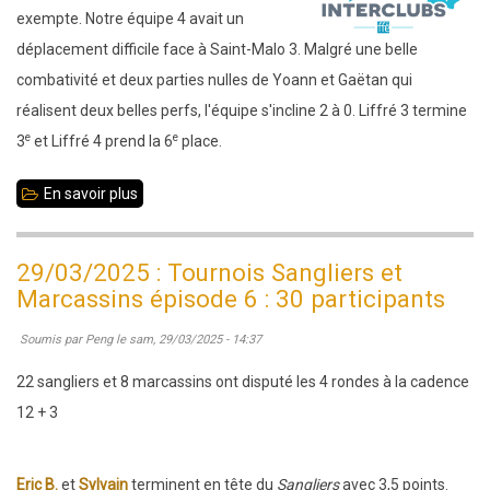
finale
exempte. Notre équipe 4 avait un
académique
déplacement difficile face à Saint-Malo 3. Malgré une belle
collège
combativité et deux parties nulles de Yoann et Gaëtan qui
réalisent deux belles perfs, l'équipe s'incline 2 à 0. Liffré 3 termine
e
e
3
et Liffré 4 prend la 6
place.
En savoir plus
sur
30
mars
29/03/2025 : Tournois Sangliers et
2025
Marcassins épisode 6 : 30 participants
-
Soumis par
Peng
le
sam, 29/03/2025 - 14:37
Ronde
7
22 sangliers et 8 marcassins ont disputé les 4 rondes à la cadence
des
12 + 3
interclubs
adultes
Eric B.
et
Sylvain
terminent en tête du
Sangliers
avec 3,5 points.