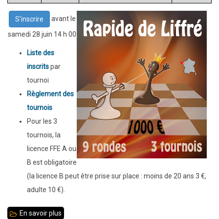
avant le
S'inscrire
samedi 28 juin 14 h 00
Liste des
inscrits
par
tournoi
Règlement des
tournois
Pour les 3
tournois, la
licence FFE A ou
B est obligatoire
(la licence B peut être prise sur place : moins de 20 ans 3 €,
adulte 10 €).
En savoir plus
sur