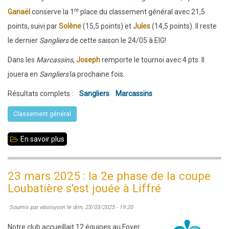
re
Ganaël
conserve la 1
place du classement général avec 21,5
points, suivi par
Solène
(15,5 points) et
Jules
(14,5 points). Il reste
le dernier
Sangliers
de cette saison le 24/05 à EIG!
Dans les
Marcassins
,
Joseph
remporte le tournoi avec 4 pts. Il
jouera en
Sangliers
la prochaine fois.
Résultats complets :
Sangliers
Marcassins
Classement général
En savoir plus
sur
29/03/2025
:
23 mars 2025 : la 2e phase de la coupe
Tournois
Loubatière s'est jouée à Liffré
Sangliers
Soumis par
eboisyvon
le
dim, 23/03/2025 - 19:20
et
Marcassins
Notre club accueillait 12 équipes au Foyer