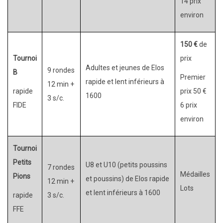
14 prix
environ
150 €
de
Tournoi
prix
Adultes et jeunes de Elos
9 rondes
B
Premier
rapide et lent inférieurs à
12 min +
rapide
prix 50 €
1600
3 s/c.
FIDE
6 prix
environ
Tournoi
Petits
U8 et U10 (petits poussins
7 rondes
Médailles
Pions
et poussins) de Elos rapide
12 min +
Lots
et lent inférieurs à 1600
rapide
3 s/c.
FFE