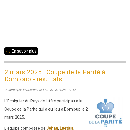
En savoir plus
sur
N2
jeunes
2 mars 2025 : Coupe de la Parité à
-
Domloup - résultats
Vannes
Soumis par
lcatherinot
le
lun, 03/03/2025 - 17:12
le
09/03/25
L'Echiquier du Pays de Liffré participait à la
:
Coupe de la Parité qui a eu lieu à Domloup le 2
Liffré
mars 2025.
termine
L'équipe composée de
Jehan
,
Laëtitia,