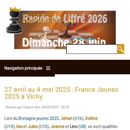
Aller
au
contenu
principal
Se connecter
MENU DU COMPTE 
Rechercher
Navigation principale
27 avril au 4 mai 2025 : France Jeunes
2025 à Vichy
Soumis par
Peng
le
dim, 04/05/2025 - 20:18
Lors du
Bretagne jeunes 2025
,
Jehan
(
U16
)
, Solène
(
U14
)
,
Isia
et
Jules
(
U10
),
Jeanne
et
Lino
(
U8
)
se sont qualifiés