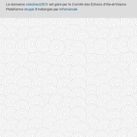
Le domaine
cdechecs35.fr
est géré par le Comité des Échecs d'Ille-et-Vilaine.
Plateforme
drupal 8
hébergée par
Infomaniak