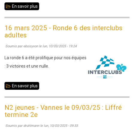
En savoir plus
sur
22/03/2025
:
16 mars 2025 - Ronde 6 des interclubs
Tournois
adultes
Sangliers
Soumis par
eboisyvon
le
lun, 10/03/2025 - 19:24
et
Marcassins
La ronde 6 a été prolifique pour nos équipes
épisode
: 3 victoires et une nulle.
5
:
En savoir plus
sur
33
16
participants
mars
N2 jeunes - Vannes le 09/03/25 : Liffré
2025
termine 2e
-
Soumis par
druhlmann
le
lun, 10/03/2025 - 09:33
Ronde