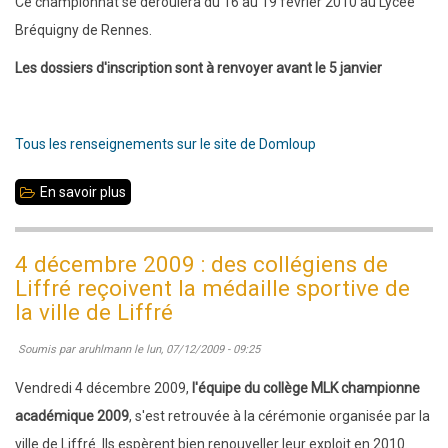
Ce championnat se déroulera du 16 au 19 février 2010 au Lycée
Bréquigny de Rennes.
Les dossiers d'inscription sont à renvoyer avant le 5 janvier
Tous les renseignements sur le site de Domloup
En savoir plus
sur
Championnat
Bretagne
4 décembre 2009 : des collégiens de
jeunes
Liffré reçoivent la médaille sportive de
la ville de Liffré
Soumis par
aruhlmann
le
lun, 07/12/2009 - 09:25
Vendredi 4 décembre 2009,
l'équipe du collège MLK championne
académique 2009
, s'est retrouvée à la cérémonie organisée par la
ville de Liffré. Ils espèrent bien renouveller leur exploit en 2010.