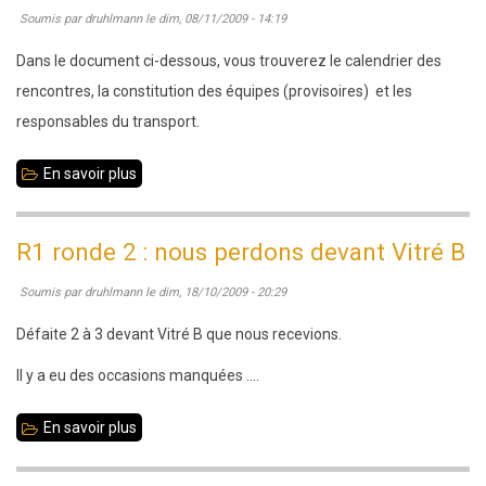
Soumis par
druhlmann
le
dim, 08/11/2009 - 14:19
nos
2
Dans le document ci-dessous, vous trouverez le calendrier des
équipes
rencontres, la constitution des équipes (provisoires) et les
ont
responsables du transport.
souffert...
En savoir plus
sur
Calendrier
N4
R1 ronde 2 : nous perdons devant Vitré B
jeunes
Soumis par
druhlmann
le
dim, 18/10/2009 - 20:29
Défaite 2 à 3 devant Vitré B que nous recevions.
Il y a eu des occasions manquées ....
En savoir plus
sur
R1