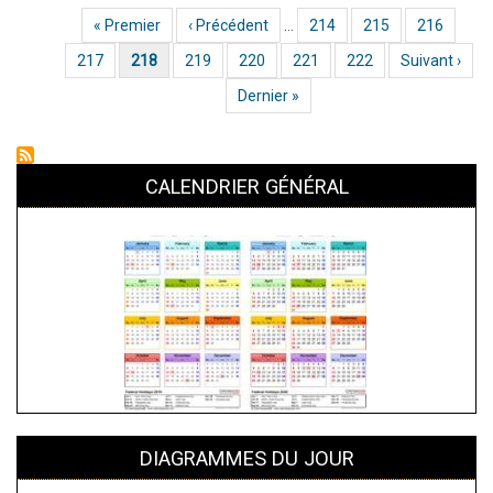
ronde
Première page
« Premier
Page précédente
‹ Précédent
…
Page
214
Page
215
Page
216
Pagination
2
Page
217
Page actuelle
218
Page
219
Page
220
Page
221
Page
222
Page suivante
Suivant ›
:
nous
Dernière page
Dernier »
perdons
devant
CALENDRIER GÉNÉRAL
Vitré
B
DIAGRAMMES DU JOUR