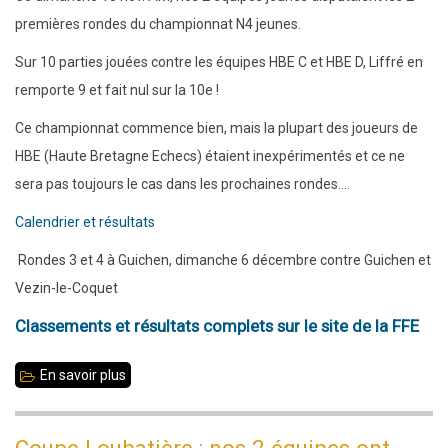
Guichen
premières rondes du championnat N4 jeunes.
3
Sur 10 parties jouées contre les équipes HBE C et HBE D, Liffré en
à
remporte 9 et fait nul sur la 10e !
0
Ce championnat commence bien, mais la plupart des joueurs de
HBE (Haute Bretagne Echecs) étaient inexpérimentés et ce ne
sera pas toujours le cas dans les prochaines rondes....
Calendrier et résultats
Rondes 3 et 4 à Guichen, dimanche 6 décembre contre Guichen et
Vezin-le-Coquet
Classements et résultats complets sur le site de la FFE
En savoir plus
sur
N4
jeunes
Coupe Loubatière : nos 2 équipes ont