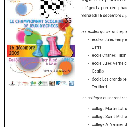
à
collèges.La première phase
Guichen
mercredi 16 décembre
à p
Les écoles qui seront repr
écoles Jules Ferry 
Liffré
école Charles Tillo
école Jules Verne d
Coglès
école Les grands pr
Fouillard
Les collèges qui seront re
collège Martin Luthe
collège Saint-Michel
collège A. Vannier 