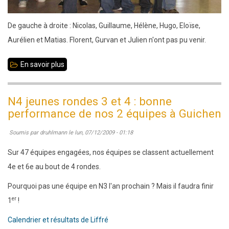
De gauche à droite : Nicolas, Guillaume, Hélène, Hugo, Eloïse,
Aurélien et Matias. Florent, Gurvan et Julien n'ont pas pu venir.
En savoir plus
sur
4
décembre
N4 jeunes rondes 3 et 4 : bonne
2009
performance de nos 2 équipes à Guichen
:
Soumis par
druhlmann
le
lun, 07/12/2009 - 01:18
des
collégiens
Sur 47 équipes engagées, nos équipes se classent actuellement
de
4e et 6e au bout de 4 rondes.
Liffré
Pourquoi pas une équipe en N3 l'an prochain ? Mais il faudra finir
reçoivent
er
1
!
la
Calendrier et résultats de Liffré
médaille