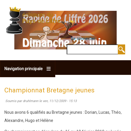
Aller
au
contenu
principal
Se connecter
MENU DU COMPTE 
Rechercher
Navigation principale
Championnat Bretagne jeunes
Soumis par
druhlmann
le
ven, 11/12/2009 - 15:13
Nous avons 6 qualifiés au Bretagne jeunes : Dorian, Lucas, Théo,
Alexandre, Hugo et Hélène