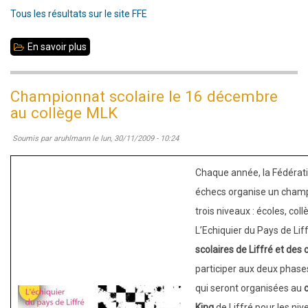
sportive
Tous les résultats sur le site FFE
de
En savoir plus
sur
la
N4
ville
jeunes
de
Championnat scolaire le 16 décembre
rondes
Liffré
au collège MLK
3
Soumis par
aruhlmann
le
lun, 30/11/2009 - 10:24
et
4
Chaque année, la Fédérat
:
échecs organise un champ
bonne
trois niveaux : écoles, coll
performance
L’Echiquier du Pays de Liff
de
scolaires de Liffré et de
nos
participer aux deux phas
2
qui seront organisées au
équipes
King
de Liffré pour les niv