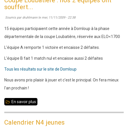
:
souffert...
rondes
Soumis par
druhlmann
le
mer, 11/11/2009 - 22:38
1
et
15 équipes participaient cette année à Domloup à la phase
2
départementale de la coupe Loubatière, réservée aux ELO<1700
à
L'équipe A remporte 1 victoire et encaisse 2 défaites.
Liffré,
L'équipe B fait 1 match nul et encaisse aussi 2 défaites
un
sans
Tous les résultats sur le site de Domloup
faute
Nous avons pris plaisir à jouer et c'est le principal. On fera mieux
(ou
l'an prochain !
presque)
En savoir plus
sur
Coupe
Loubatière
Calendrier N4 jeunes
: