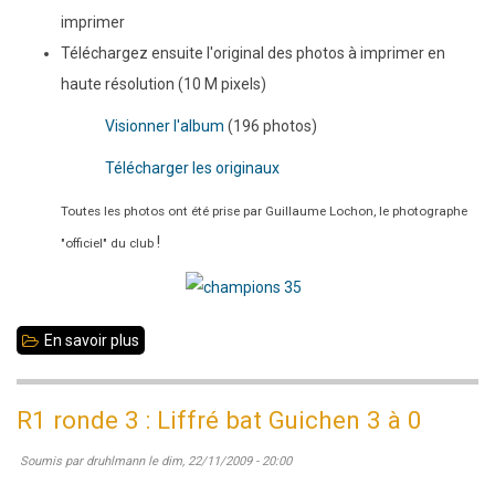
imprimer
Téléchargez ensuite l'original des photos à imprimer en
haute résolution (10 M pixels)
Visionner l'album
(196 photos)
Télécharger les originaux
Toutes les photos ont été prise par Guillaume Lochon, le photographe
!
"officiel" du club
En savoir plus
sur
35jeunes
:
R1 ronde 3 : Liffré bat Guichen 3 à 0
résultats
Soumis par
druhlmann
le
dim, 22/11/2009 - 20:00
et
album