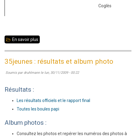
Coglès
En savoir plus
sur
Championnat
scolaire
35jeunes : résultats et album photo
le
Soumis par
druhlmann
le
lun, 30/11/2009 - 00:22
16
décembre
Résultats :
au
collège
Les résultats officiels et le rapport final
MLK
Toutes les boules papi
Album photos :
Consultez les photos et repérer les numéros des photos à