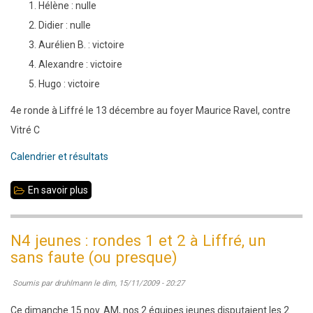
Hélène : nulle
photo
Didier : nulle
Aurélien B. : victoire
Alexandre : victoire
Hugo : victoire
4e ronde à Liffré le 13 décembre au foyer Maurice Ravel, contre
Vitré C
Calendrier et résultats
En savoir plus
sur
R1
ronde
N4 jeunes : rondes 1 et 2 à Liffré, un
3
sans faute (ou presque)
:
Soumis par
druhlmann
le
dim, 15/11/2009 - 20:27
Liffré
bat
Ce dimanche 15 nov. AM, nos 2 équipes jeunes disputaient les 2