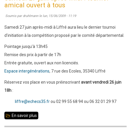
:
amical ouvert à tous
établissements
Soumis par
druhlmann
le
lun, 15/06/2009 - 11:19
scolaires
pratiquant
Samedi 27 juin après-midi à Liffré aura lieu le dernier tournoi
les
d'initiation à la compétition proposé par le comité départemental.
échecs
Pointage jusqu'à 13h45
Remise des prix à partir de 17h
Entrée gratuite, ouvert aux non licenciés.
Espace intergénérations
, 7 rue des Ecoles, 35340 Liffré
Réservez vos place en vous préinscrivant
avant vendredi 26 juin
18h
:
liffre@echecs35.fr
ou 02 99 55 68 94 ou 06 32 01 29 97
En savoir plus
sur
Samedi