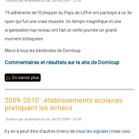
Soumis par
druhlmann
le
lun, 28/09/2009 - 23:35
:
nous
19 adhérents de l'Echiquier du Pays de Liffré ont participé à ce 3e
gagnons
open qui fut une vraie réussite. Un temps magnifique et une
par
organisation top niveau ont fait ce cette journée un grand
forfait
moment échiquéen
devant
Merci à tous les bénévoles de Domloup
Betton
Commentaires et résultats sur le site de Domloup
C
En savoir plus
sur
3e
Open
2009-2010 : établissements scolaires
de
pratiquant les échecs
Domloup
Soumis par
aruhlmann
le
lun, 06/07/2009 - 10:58
Il y en a peut-être d'autres (merci de
nous les signaler
) mais voici