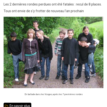
Les 2 dernières rondes perdues ont été fatales : recul de 8 places.
Tous ont envie de s'y frotter de nouveau l'an prochain
En ballade dans les Vosges, après les 7 premières rondes
En savoir plus
sur