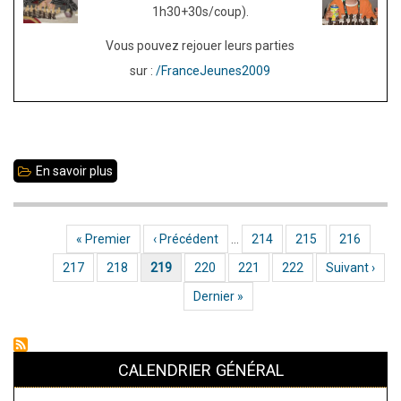
1h30+30s/coup).
Vous pouvez rejouer leurs parties
sur :
/FranceJeunes2009
En savoir plus
sur
France
jeunes
Première page
« Premier
Page précédente
‹ Précédent
…
Page
214
Page
215
Page
216
Pagination
2009
Page
217
Page
218
Page actuelle
219
Page
220
Page
221
Page
222
Page suivante
Suivant ›
:
le
Dernière page
Dernier »
bilan
CALENDRIER GÉNÉRAL