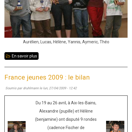
Aurélien, Lucas, Hélène, Yannis, Aymeric, Théo
En savoir plus
sur
09
mai
France jeunes 2009 : le bilan
2009
Soumis par
druhlmann
le
lun, 27/04/2009 - 12:42
:
1er
Du 19 au 26 avril, à Aix-les-Bains,
tournoi
Alexandre (pupille) et Hélène
interne
(benjamine) ont disputé 9 rondes
-
(cadence Fischer de
résultats