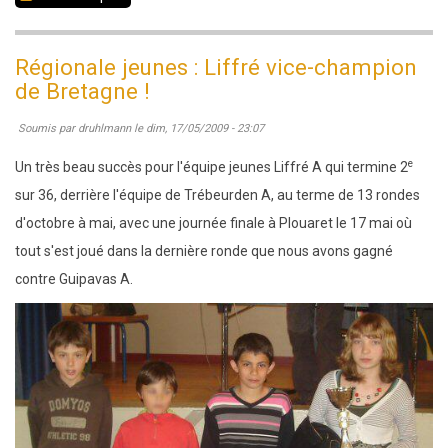
Finale
nationale
Régionale jeunes : Liffré vice-champion
des
de Bretagne !
collèges
Soumis par
druhlmann
le
dim, 17/05/2009 - 23:07
:
MLK
e
Un très beau succès pour l'équipe jeunes Liffré A qui termine 2
à
sur 36, derrière l'équipe de Trébeurden A, au terme de 13 rondes
La
d'octobre à mai, avec une journée finale à Plouaret le 17 mai où
Bresse
tout s'est joué dans la dernière ronde que nous avons gagné
6-
contre Guipavas A.
7
juin
2009