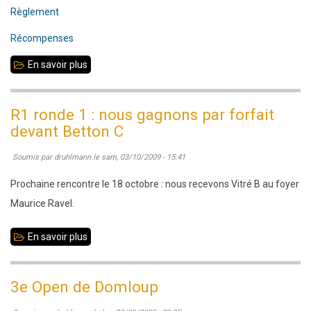
Règlement
Récompenses
En savoir plus
sur
Championnat
jeunes
R1 ronde 1 : nous gagnons par forfait
d’Ille-
devant Betton C
et-
Soumis par
druhlmann
le
sam, 03/10/2009 - 15:41
Vilaine
2009-
Prochaine rencontre le 18 octobre : nous recevons Vitré B au foyer
2010
Maurice Ravel.
En savoir plus
sur
R1
ronde
3e Open de Domloup
1