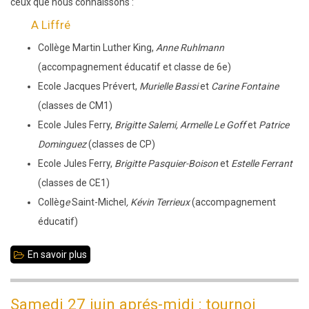
ceux que nous connaissons :
A Liffré
Collège Martin Luther King,
Anne Ruhlmann
(accompagnement éducatif et classe de 6e)
Ecole Jacques Prévert,
Murielle Bassi
et
Carine Fontaine
(classes de CM1)
Ecole Jules Ferry,
Brigitte Salemi, Armelle Le Goff
et
Patrice
Dominguez
(classes de CP)
Ecole Jules Ferry,
Brigitte Pasquier-Boison
et
Estelle Ferrant
(classes de CE1)
Collèg
e
Saint-Michel
, Kévin Terrieux
(accompagnement
éducatif)
En savoir plus
sur
2009-
2010
Samedi 27 juin aprés-midi : tournoi