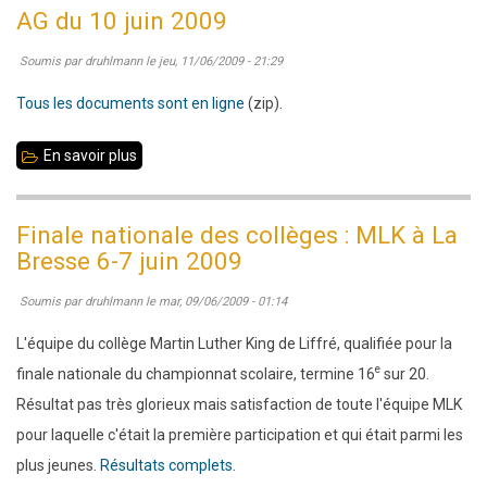
27
AG du 10 juin 2009
juin
Soumis par
druhlmann
le
jeu, 11/06/2009 - 21:29
aprés-
midi
Tous les documents sont en ligne
(zip).
:
tournoi
En savoir plus
sur
amical
AG
ouvert
du
Finale nationale des collèges : MLK à La
à
10
Bresse 6-7 juin 2009
tous
juin
Soumis par
druhlmann
le
mar, 09/06/2009 - 01:14
2009
L'équipe du collège Martin Luther King de Liffré, qualifiée pour la
e
finale nationale du championnat scolaire, termine 16
sur 20.
Résultat pas très glorieux mais satisfaction de toute l'équipe MLK
pour laquelle c'était la première participation et qui était parmi les
plus jeunes.
Résultats complets
.