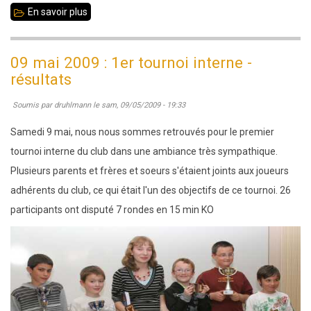
En savoir plus
sur
Régionale
jeunes
09 mai 2009 : 1er tournoi interne -
:
résultats
Liffré
Soumis par
druhlmann
le
sam, 09/05/2009 - 19:33
vice-
champion
Samedi 9 mai, nous nous sommes retrouvés pour le premier
de
tournoi interne du club dans une ambiance très sympathique.
Bretagne
Plusieurs parents et frères et soeurs s'étaient joints aux joueurs
!
adhérents du club, ce qui était l'un des objectifs de ce tournoi. 26
participants ont disputé 7 rondes en 15 min KO