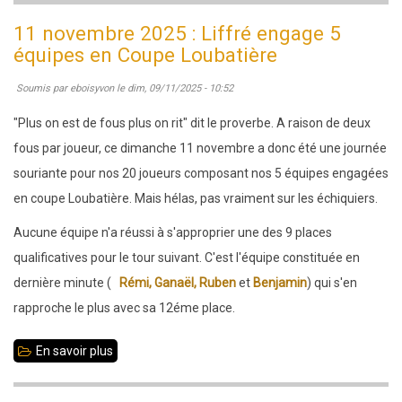
ami
11 novembre 2025 : Liffré engage 5
Gérard
équipes en Coupe Loubatière
Pineau
Soumis par
eboisyvon
le
dim, 09/11/2025 - 10:52
nous
a
"Plus on est de fous plus on rit" dit le proverbe. A raison de deux
quittés
fous par joueur, ce dimanche 11 novembre a donc été une journée
souriante pour nos 20 joueurs composant nos 5 équipes engagées
en coupe Loubatière. Mais hélas, pas vraiment sur les échiquiers.
Aucune équipe n'a réussi à s'approprier une des 9 places
qualificatives pour le tour suivant. C'est l'équipe constituée en
dernière minute (
Rémi, Ganaël, Ruben
et
Benjamin
) qui s'en
rapproche le plus avec sa 12éme place.
En savoir plus
sur
11
novembre