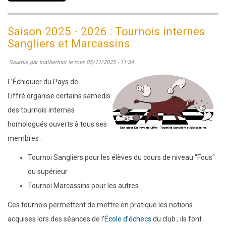
Saison
2025-
Saison 2025 - 2026 : Tournois internes
2026
Sangliers et Marcassins
:
Soumis par
lcatherinot
le
mer, 05/11/2025 - 11:34
Soirées
jeu
L’Échiquier du Pays de
libre
Liffré organise certains samedis
le
des tournois internes
vendredi
homologués ouverts à tous ses
soir
membres :
Tournoi Sangliers pour les élèves du cours de niveau "Fous"
ou supérieur
Tournoi Marcassins pour les autres
Ces tournois permettent de mettre en pratique les notions
acquises lors des séances de l’
École d’échecs
du club ; ils font