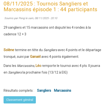
08/11/2025 : Tournois Sangliers et
2025
Marcassins épisode 1 : 44 participants
:
Soumis par
Peng
le
sam, 08/11/2025 - 20:10
Liffré
engage
29 sangliers et 15 marcassins ont disputé les 4 rondes à la
5
cadence 12 + 3
équipes
en
Solène
termine en tête du
Sangliers
avec 4 points et le départage
Coupe
tronqué, suivi par
Ganaël
avec 4 points également.
Loubatière
Dans les
Marcassins
,
Léo
remporte le tournoi avec 4 pts. Il jouera
en
Sangliers
la prochaine fois (13/12 à EIG)
Résultats complets :
Sangliers
Marcassins
Classement général