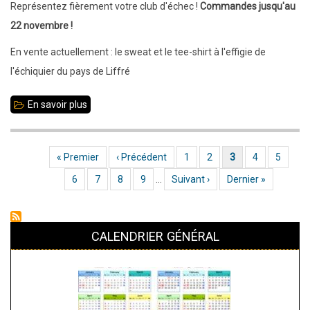
:
Représentez fièrement votre club d'échec !
Commandes jusqu'au
Tournois
22 novembre !
internes
En vente actuellement : le sweat et le tee-shirt à l'effigie de
Sangliers
l'échiquier du pays de Liffré
et
Marcassins
En savoir plus
sur
Tee-
shirt
Première page
« Premier
Page précédente
‹ Précédent
Page
1
Page
2
Page actuelle
3
Page
4
Page
5
Pagination
et
Page
6
Page
7
Page
8
Page
9
…
Page suivante
Suivant ›
Dernière page
Dernier »
sweat
du
club
CALENDRIER GÉNÉRAL