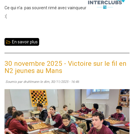
Ce qui n'a pas souvent rimé avec vainqueur
:(
En savoir plus
sur
7
décembre
30 novembre 2025 - Victoire sur le fil en
2025
N2 jeunes au Mans
:
Soumis par
druhlmann
le
dim, 30/11/2025 - 16:46
Ronde
3
des
interclubs
adultes