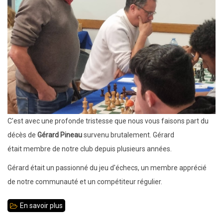
U12
-
U14
-
U16
à
Rennes
-
Résultats
C'est avec une profonde tristesse que nous vous faisons part du
décès de
Gérard Pineau
survenu brutalement. Gérard
était membre de notre club depuis plusieurs années.
Gérard était un passionné du jeu d'échecs, un membre apprécié
de notre communauté et un compétiteur régulier.
En savoir plus
sur
Notre