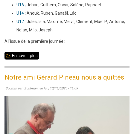
U16
; Jehan, Guilhem, Oscar, Solène, Raphaël
U14
: Anouk, Ruben, Ganaël, Léo
U12
: Jules, Isia, Maxime, Melvil, Clément, Maêl P., Antoine,
Nolan, Milo, Joseph
A l'issue de la première journée :
En savoir plus
sur
22-
23
Notre ami Gérard Pineau nous a quittés
novembre
Soumis par
druhlmann
le
lun, 10/11/2025 - 11:09
2025
:
35
Jeunes
pour
les