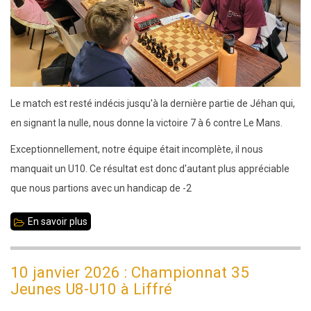
Le match est resté indécis jusqu'à la dernière partie de Jéhan qui,
en signant la nulle, nous donne la victoire 7 à 6 contre Le Mans.
Exceptionnellement, notre équipe était incomplète, il nous
manquait un U10. Ce résultat est donc d'autant plus appréciable
que nous partions avec un handicap de -2
En savoir plus
sur
30
novembre
10 janvier 2026 : Championnat 35
2025
Jeunes U8-U10 à Liffré
-