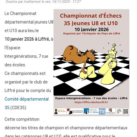
Soumis par
lcatherinot
le
ven, 14/11/2025 - 17:27
Victoire
sur
Le Championnat
le
départemental jeunes U8
fil
et U10 aura lieu le
en
10 janvier 2026 à Liffré,
à
N2
l'Espace
jeunes
Intergénérations, 7 rue
au
des écoles.
Mans
Ce championnats est
organisé par le club de
Liffré pour le compte du
Comité départemental
35
.(CDE35)
Cette compétition
décerne les titres de champion et championne départementaux
dans les catégories U8 et U10, elle est qualificative pour le