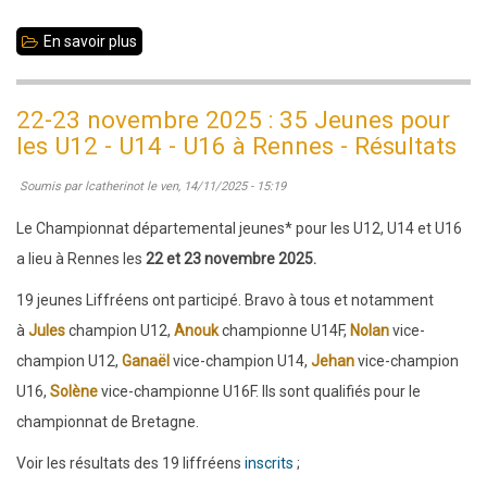
En savoir plus
sur
10
janvier
22-23 novembre 2025 : 35 Jeunes pour
2026
les U12 - U14 - U16 à Rennes - Résultats
:
Soumis par
lcatherinot
le
ven, 14/11/2025 - 15:19
Championnat
35
Le Championnat départemental jeunes* pour les U12, U14 et U16
Jeunes
a lieu à Rennes les
22 et 23 novembre 2025.
U8-
19 jeunes Liffréens ont participé. Bravo à tous et notamment
U10
à
Jules
champion U12,
Anouk
championne U14F,
Nolan
vice-
à
champion U12,
Ganaël
vice-champion U14,
Jehan
vice-champion
Liffré
U16,
Solène
vice-championne U16F. Ils sont qualifiés pour le
championnat de Bretagne.
Voir les résultats des 19 liffréens
inscrits
;