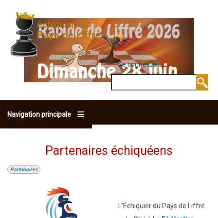
Aller
au
contenu
principal
Se connecter
MENU DU COMPTE 
Rechercher
Navigation principale
Partenaires échiquéens
Partenaires
L'Échiquier du Pays de Liffré