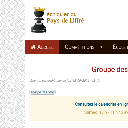
Aller
au
contenu
principal
Accueil
Compétitions
École 
Groupe des
Soumis par
druhlmann
le
jeu, 12/09/2024 - 18:19
Groupe des Fous
Consultez le calendrier en li
Samedi 10 h - 11 h 45 