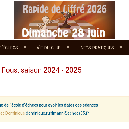
d'échecs
Vie du club
Infos pratiques
 Fous, saison 2024 - 2025
gne de l'école d'échecs pour avoir les dates des séances
avec Dominique
dominique.ruhlmann@echecs35.fr