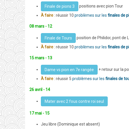
positions avec pion Tour
Finale de pions 3
À faire
: réussir 10
problèmes sur les
finales de p
08 mars - 12
position de Philidor, pont de
Finale de Tours
À faire
: réussir 10
problèmes sur les
finales de p
15 mars - 13
+ retour sur la po
Dame vs pion en 7e rangée
À faire
: réussir 5
problèmes sur les
finales de to
26 avril - 14
Mater avec 2 fous contre roi seul
17 mai - 15
Jeu libre (Dominique est absent)