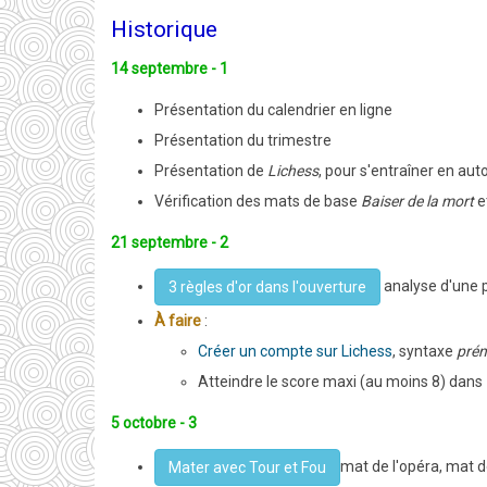
Historique
14 septembre - 1
Présentation du calendrier en ligne
Présentation du trimestre
Présentation de
Lichess
, pour s'entraîner en au
Vérification des mats de base
Baiser de la mort
e
21 septembre - 2
analyse d'une p
3 règles d'or dans l'ouverture
À faire
:
Créer un compte sur Lichess
, syntaxe
pré
Atteindre le score maxi (au moins 8) dans
5 octobre - 3
mat de l'opéra, mat d
Mater avec Tour et Fou