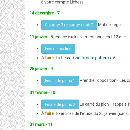
à votre compte Lichess
14 décembre - 7
Mat de Legal
Clouage 3 (clouage relatif)
11 janvier - 8
séance exclusivement pour les U12 et +
Fins de parties
A faire :
Lichess - Checkmate patterns IV
25 janvier - 9
Prendre l'opposition - Les c
Finale de pions 1
01 février - 10
Le carré du pion + rappels s
Finale de pions 2
A faire :
Exercices de l'étude du 25 janvier (sans ut
01 mars - 11