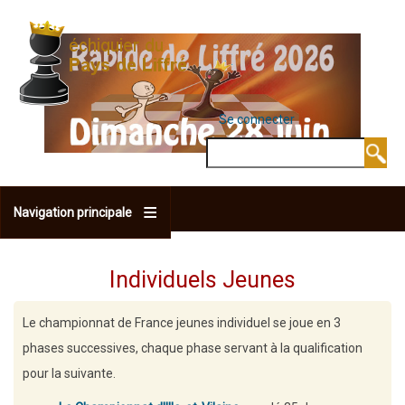
Aller
au
contenu
principal
Se connecter
MENU DU COMPTE 
Rechercher
Navigation principale
Individuels Jeunes
Le championnat de France jeunes individuel se joue en 3
phases successives, chaque phase servant à la qualification
pour la suivante.