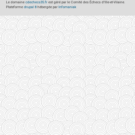
Le domaine
cdechecs35.fr
est géré par le Comité des Échecs d'Ille-et-Vilaine.
Plateforme
drupal 8
hébergée par
Infomaniak