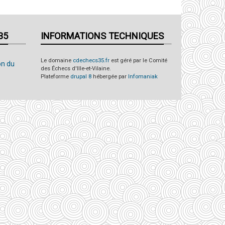
35
INFORMATIONS TECHNIQUES
Le domaine
cdechecs35.fr
est géré par le Comité
on du
des Échecs d'Ille-et-Vilaine.
Plateforme
drupal 8
hébergée par
Infomaniak