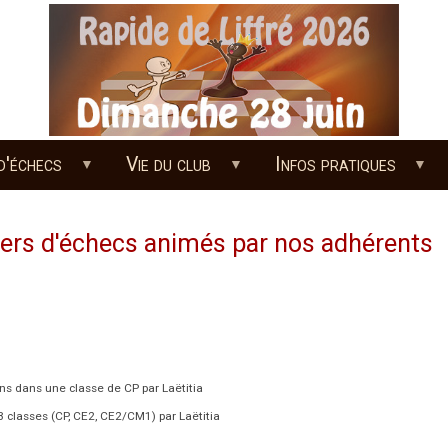
d'échecs
Vie du club
Infos pratiques
liers d'échecs animés par nos adhérents
ns dans une classe de CP par Laëtitia
3 classes (CP, CE2, CE2/CM1) par Laëtitia