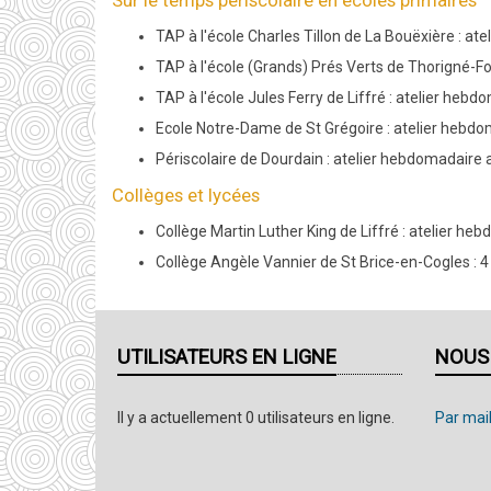
Sur le temps périscolaire en écoles primaires
TAP à l'école Charles Tillon de La Bouëxière : 
TAP à
l'école (Grands) Prés Verts de Thorigné-F
TAP à
l'école Jules Ferry de Liffré : atelier he
Ecole Notre-Dame de St Grégoire : atelier hebd
Périscolaire de Dourdain :
atelier hebdomadaire a
Collèges et lycées
Collège Martin Luther King de Liffré
: atelier he
Collège Angèle Vannier de St Brice-en-Cogles : 4
UTILISATEURS EN LIGNE
NOUS
Il y a actuellement 0 utilisateurs en ligne.
Par mail,