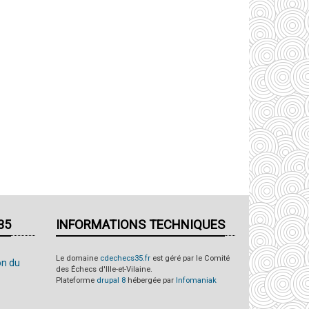
35
INFORMATIONS TECHNIQUES
Le domaine
cdechecs35.fr
est géré par le Comité
on du
des Échecs d'Ille-et-Vilaine.
Plateforme
drupal 8
hébergée par
Infomaniak