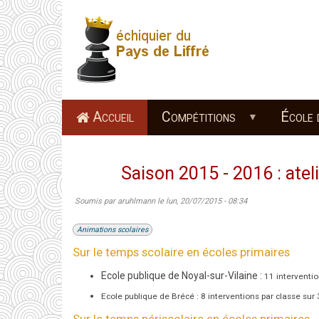
Aller
au
contenu
principal
Accueil
Compétitions
École 
Saison 2015 - 2016 : ate
Soumis par
aruhlmann
le
lun, 20/07/2015 - 08:34
Animations scolaires
Sur le temps scolaire en écoles primaires
Ecole publique de Noyal-sur-Vilaine :
11 interventio
Ecole publique de Brécé : 8 interventions par classe sur 