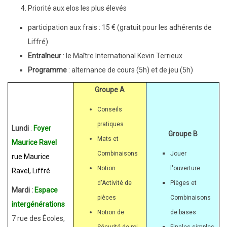
Priorité aux elos les plus élevés
participation aux frais : 15 € (gratuit pour les adhérents de
Liffré)
Entraîneur
: le Maître International Kevin Terrieux
Programme
: alternance de cours (5h) et de jeu (5h)
Groupe A
Conseils
pratiques
Lundi
:
Foyer
Groupe B
Mats et
Maurice Ravel
Combinaisons
Jouer
rue Maurice
Notion
l'ouverture
Ravel, Liffré
d'Activité de
Pièges et
Mardi :
Espace
pièces
Combinaisons
intergénérations
Notion de
de bases
7 rue des Écoles,
Sécurité de roi
Finales simples