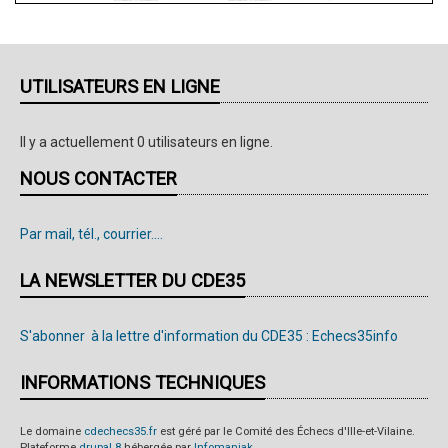
UTILISATEURS EN LIGNE
Il y a actuellement 0 utilisateurs en ligne.
NOUS CONTACTER
Par mail, tél., courrier....
LA NEWSLETTER DU CDE35
S'abonner à la lettre d'information du CDE35 : Echecs35info
INFORMATIONS TECHNIQUES
Le domaine
cdechecs35.fr
est géré par le Comité des Échecs d'Ille-et-Vilaine.
Plateforme
drupal 8
hébergée par
Infomaniak