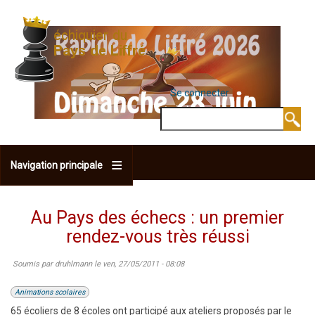
Aller
au
contenu
principal
Se connecter
MENU DU COMPTE 
Rechercher
Navigation principale
Au Pays des échecs : un premier
rendez-vous très réussi
Soumis par
druhlmann
le
ven, 27/05/2011 - 08:08
Animations scolaires
65 écoliers de 8 écoles ont participé aux ateliers proposés par le