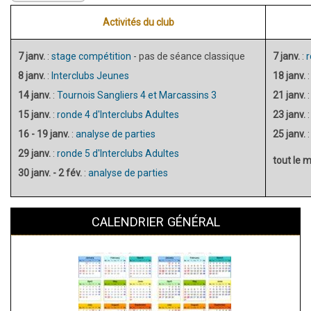
Activités du club
7 janv.
:
stage compétition
- pas de séance classique
7 janv.
:
r
8 janv.
:
Interclubs Jeunes
18 janv.
14 janv.
:
Tournois Sangliers 4 et Marcassins 3
21 janv.
15 janv.
:
ronde 4 d'Interclubs Adultes
23 janv.
16 - 19 janv.
:
analyse de parties
25 janv.
29 janv.
:
ronde 5 d'Interclubs Adultes
tout le m
30 janv. - 2 fév.
:
analyse de parties
CALENDRIER GÉNÉRAL