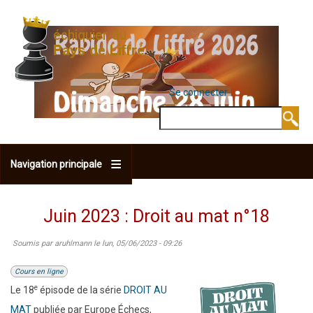
Aller
au
contenu
principal
Se connecter
MENU DU COMPTE 
Rechercher
Navigation principale
Juin 2023 : Droit au mat n°18
Soumis par
aruhlmann
le
lun, 05/06/2023 - 09:26
Cours en ligne
e
Le 18
épisode de la série
DROIT AU
MAT
publiée par Europe Échecs,