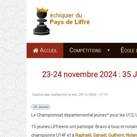
Aller
au
contenu
principal
Accueil
Compétitions
École 
23-24 novembre 2024 : 35 J
Soumis par
lcatherinot
le
ven, 29/11/2024 - 17:15
35 Jeunes
Le Championnat départemental jeunes* pour les U12, U1
15 jeunes Liffréens ont participé. Bravo à tous et no
championne U14F et à
Raphaël
,
Ganaël
,
Guilhem
,
Nolan