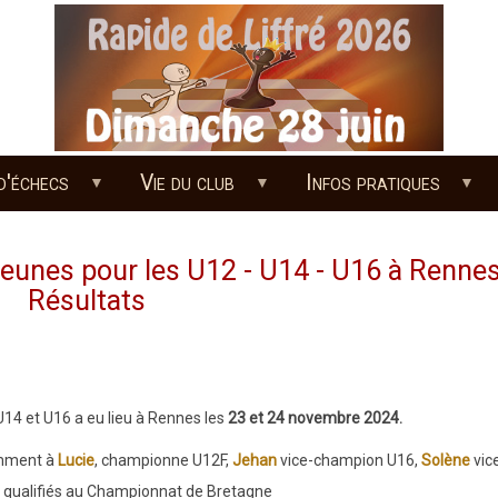
d'échecs
Vie du club
Infos pratiques
eunes pour les U12 - U14 - U16 à Rennes
Résultats
4 et U16 a eu lieu à Rennes les
23 et 24 novembre 2024.
tamment à
Lucie
, championne U12F,
Jehan
vice-champion U16,
Solène
vic
qualifiés au Championnat de Bretagne