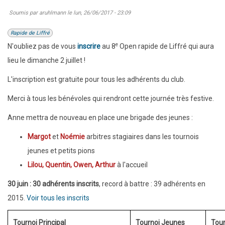
Soumis par
aruhlmann
le
lun, 26/06/2017 - 23:09
Rapide de Liffré
e
N'oubliez pas de vous
inscrire
au 8
Open rapide de Liffré qui aura
lieu le dimanche 2 juillet !
L'inscription est gratuite pour tous les adhérents du club.
Merci à tous les bénévoles qui rendront cette journée très festive.
Anne mettra de nouveau en place une brigade des jeunes :
Margot
et
Noémie
arbitres stagiaires dans les tournois
jeunes et petits pions
Lilou, Quentin, Owen, Arthur
à l'accueil
30 juin : 30 adhérents inscrits
, record à battre : 39 adhérents en
2015.
Voir tous les inscrits
Tournoi Principal
Tournoi Jeunes
Tour