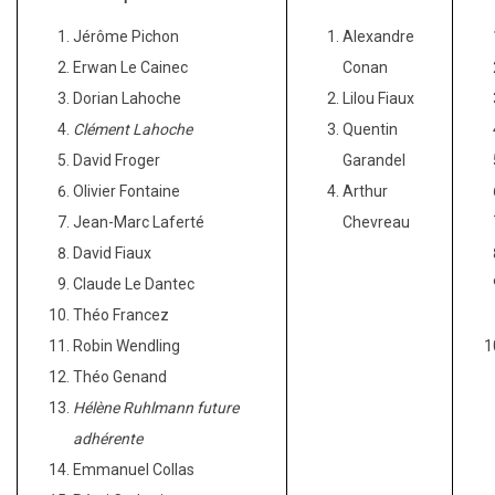
Jérôme Pichon
Alexandre
Erwan Le Cainec
Conan
Dorian Lahoche
Lilou Fiaux
Clément Lahoche
Quentin
David Froger
Garandel
Olivier Fontaine
Arthur
Jean-Marc Laferté
Chevreau
David Fiaux
Claude Le Dantec
Théo Francez
Robin Wendling
Théo Genand
Hélène Ruhlmann future
adhérente
Emmanuel Collas