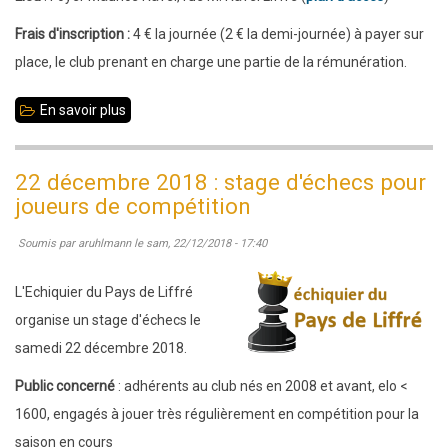
Frais d'inscription :
4 € la journée (2 € la demi-journée) à payer sur
place, le club prenant en charge une partie de la rémunération.
En savoir plus
sur
25
mai
22 décembre 2018 : stage d'échecs pour
2019
joueurs de compétition
:
Soumis par
aruhlmann
le
sam, 22/12/2018 - 17:40
stage
d'échecs
L'Echiquier du Pays de Liffré
pour
organise un stage d'échecs le
joueurs
samedi 22 décembre 2018.
de
Public concerné
: adhérents au club nés en 2008 et avant, elo <
compétition
1600, engagés à jouer très régulièrement en compétition pour la
saison en cours