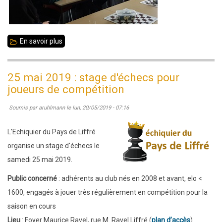
En savoir plus
sur
2
novembre
25 mai 2019 : stage d'échecs pour
2019
joueurs de compétition
:
Soumis par
aruhlmann
le
lun, 20/05/2019 - 07:16
stage
d'échecs
L'Echiquier du Pays de Liffré
pour
organise un stage d'échecs le
joueurs
samedi 25 mai 2019.
de
Public concerné
: adhérents au club nés en 2008 et avant, elo <
compétition
1600, engagés à jouer très régulièrement en compétition pour la
saison en cours
Lieu
: Foyer Maurice Ravel, rue M. Ravel Liffré (
plan d’accès
)