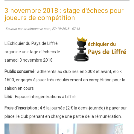
décembre
3 novembre 2018 : stage d'échecs pour
2018
joueurs de compétition
:
Soumis par
aruhlmann
le
sam, 27/10/2018 - 07:16
stage
d'échecs
L'Echiquier du Pays de Liffré
pour
organise un stage d'échecs le
joueurs
samedi 3 novembre 2018.
de
Public concerné
: adhérents au club nés en 2008 et avant, elo <
compétition
1600, engagés à jouer très régulièrement en compétition pour la
saison en cours
Lieu
: Espace Intergénérations à Liffré
Frais d'inscription :
4 € la journée (2 € la demi-journée) à payer sur
place, le club prenant en charge une partie de la rémunération.