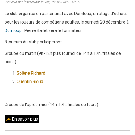
Soumis par
lcatherinot
le
ven, 19/12/2025 - 12:15
Le club organise en partenariat avec Domloup, un stage d'échecs
pour les joueurs de compétions adultes, le samedi 20 décembre à
Domloup
. Pierre Bailet sera le formateur.
8 joueurs du club participeront :
Groupe du matin (9h-12h puis tournoi de 14h à 17h, finales de
pions) :
Solène Pichard
Quentin Rioux
Groupe de l'après-midi (14h-17h, finales de tours):
En savoir plus
sur
20