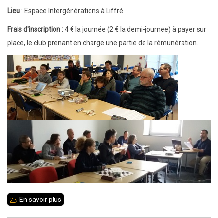
Lieu
: Espace Intergénérations à Liffré
Frais d'inscription :
4 € la journée (2 € la demi-journée) à payer sur
place, le club prenant en charge une partie de la rémunération.
En savoir plus
sur
22