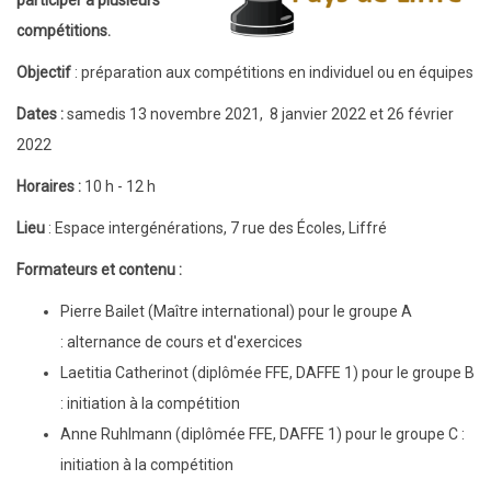
2
compétitions.
stages
Objectif
: préparation aux compétitions en individuel ou en équipes
compétition
Dates :
samedis 13 novembre 2021, 8 janvier 2022 et 26 février
2022
Horaires
:
10 h - 12 h
Lieu
: Espace intergénérations, 7 rue des Écoles, Liffré
Formateurs et contenu :
Pierre Bailet (Maître international) pour le groupe A
: alternance de cours et d'exercices
Laetitia Catherinot (diplômée FFE, DAFFE 1) pour le groupe B
: initiation à la compétition
Anne Ruhlmann (diplômée FFE, DAFFE 1) pour le groupe C :
initiation à la compétition