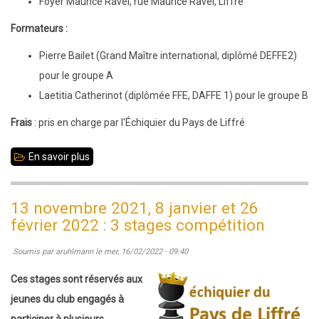
Foyer Maurice Ravel, rue Maurice Ravel, Liffré
Formateurs :
Pierre Bailet (Grand Maître international, diplômé DEFFE2)
pour le groupe A
Laetitia Catherinot (diplômée FFE, DAFFE 1) pour le groupe B
Frais
: pris en charge par l'Échiquier du Pays de Liffré
En savoir plus
sur
15
octobre
13 novembre 2021, 8 janvier et 26
2022
février 2022 : 3 stages compétition
et
Soumis par
aruhlmann
le
mer, 16/02/2022 - 09:40
7
janvier
Ces stages sont réservés aux
2023
jeunes du club engagés à
:
participer à plusieurs