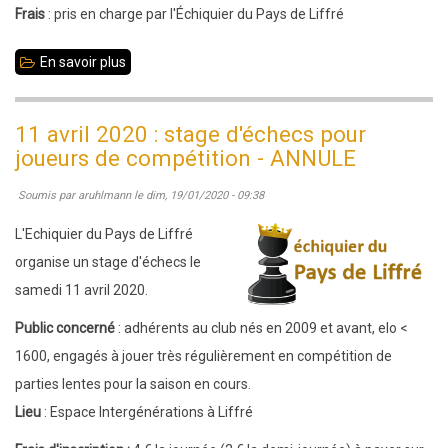
Frais
: pris en charge par l'Échiquier du Pays de Liffré
En savoir plus
sur
13
novembre
11 avril 2020 : stage d'échecs pour
2021,
joueurs de compétition - ANNULE
8
Soumis par
aruhlmann
le
dim, 19/01/2020 - 09:38
janvier
et
L'Echiquier du Pays de Liffré
26
organise un stage d'échecs le
février
samedi 11 avril 2020.
2022
Public concerné
: adhérents au club nés en 2009 et avant, elo <
:
1600, engagés à jouer très régulièrement en compétition de
3
parties lentes pour la saison en cours.
stages
Lieu
: Espace Intergénérations à Liffré
compétition