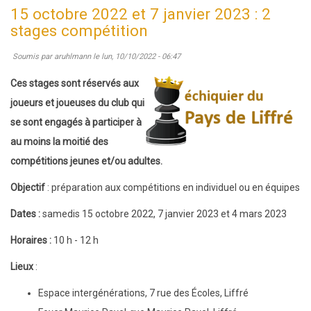
décembre
15 octobre 2022 et 7 janvier 2023 : 2
2025
stages compétition
:
Soumis par
aruhlmann
le
lun, 10/10/2022 - 06:47
Stage
d'échecs
Ces stages sont réservés aux
pour
joueurs et joueuses du club qui
joueurs
se sont engagés à participer à
de
au moins la moitié des
compétition
compétitions jeunes et/ou adultes.
Objectif
: préparation aux compétitions en individuel ou en équipes
Dates :
samedis 15 octobre 2022, 7 janvier 2023 et 4 mars 2023
Horaires
:
10 h - 12 h
Lieux
:
Espace intergénérations, 7 rue des Écoles, Liffré