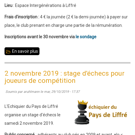
ANNULE
Lieu
: Espace Intergénérations à Liffré
Frais d'inscription :
4 € la journée (2 € la demi-journée) à payer sur
place, le club prenant en charge une partie de la rémunération.
Inscriptions avant le 30 novembre via
le sondage
En savoir plus
sur
21
décembre
2 novembre 2019 : stage d'échecs pour
2019
joueurs de compétition
:
Soumis par
aruhlmann
le
mar, 29/10/2019 - 17:37
stage
d'échecs
L'Echiquier du Pays de Liffré
pour
organise un stage d'échecs le
joueurs
samedi 2 novembre 2019.
de
Public concerné
: adhérents au club nés en 2009 et avant, elo <