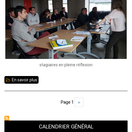
stagiaires en pleine réflexion
En savoir plus
sur
3
-
Page 1
Page suivante
››
Pagination
4
mars
2018
CALENDRIER GÉNÉRAL
: