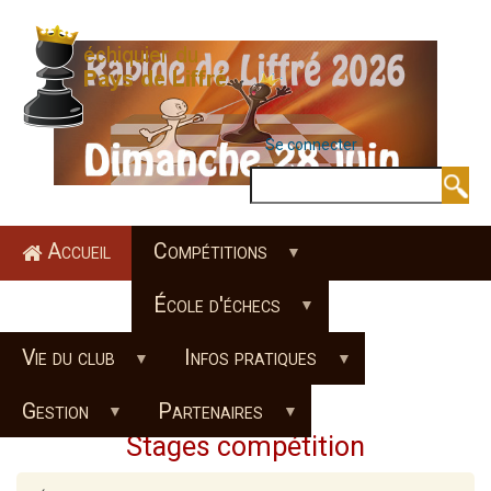
Aller
au
contenu
principal
Se connecter
MENU DU COMPTE 
Rechercher
Accueil
Compétitions
École d'échecs
Vie du club
Infos pratiques
Gestion
Partenaires
Stages compétition