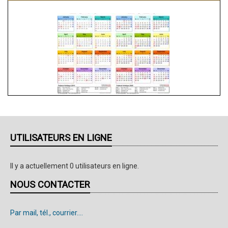
stage
d'échecs
pour
joueurs
de
compétition
UTILISATEURS EN LIGNE
Il y a actuellement 0 utilisateurs en ligne.
NOUS CONTACTER
Par mail, tél., courrier....