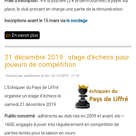
Frais d'inscription :
4 € la journée (2 € la demi-journée) à payer sur
place, le club prenant en charge une partie de la rémunération.
Inscriptions avant le 15 mars via
le sondage
En savoir plus
sur
11
avril
21 décembre 2019 : stage d'échecs pour
2020
joueurs de compétition
:
Soumis par
aruhlmann
le
lun, 16/12/2019 - 17:14
stage
d'échecs
L'Echiquier du Pays de Liffré
pour
organise un stage d'échecs le
joueurs
samedi 21 décembre 2019.
de
Public concerné
: adhérents au club nés en 2009 et avant, elo <
compétition
1600, engagés à jouer très régulièrement en compétition de
-
parties lentes pour la saison en cours.