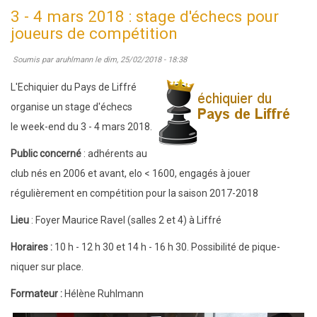
novembre
3 - 4 mars 2018 : stage d'échecs pour
2018
joueurs de compétition
:
Soumis par
aruhlmann
le
dim, 25/02/2018 - 18:38
stage
d'échecs
L'Echiquier du Pays de Liffré
pour
organise un stage d'échecs
joueurs
le week-end du 3 - 4 mars 2018.
de
Public concerné
: adhérents au
compétition
club nés en 2006 et avant, elo < 1600, engagés à jouer
régulièrement en compétition pour la saison 2017-2018
Lieu
: Foyer Maurice Ravel (salles 2 et 4) à Liffré
Horaires :
10 h - 12 h 30 et 14 h - 16 h 30. Possibilité de pique-
niquer sur place.
F
ormateur :
Hélène Ruhlmann