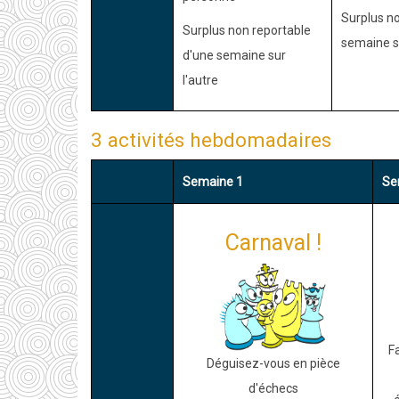
Surplus no
Surplus non reportable
semaine su
d'une semaine sur
l'autre
3 activités hebdomadaires
Semaine 1
Se
Carnaval !
F
Déguisez-vous en pièce
d'échecs