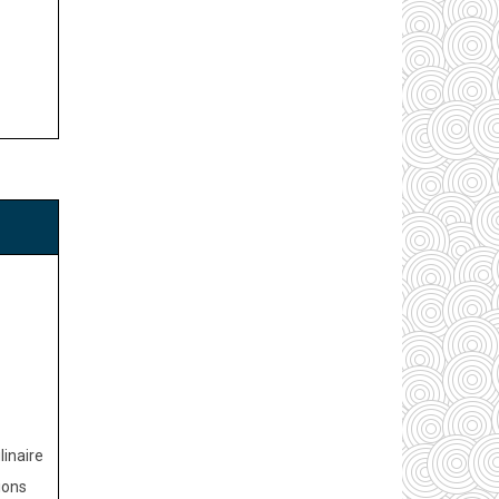
inaire
ions