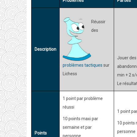
Problèmes
Parties
Réussir
des
Description
Jouer des 
problèmes tactiques
sur
abandonne
Lichess
min + 2 s/
Le résulta
1 point par problème
réussi
1 point pa
10 points maxi par
10 points 
semaine et par
personne
Points
personne