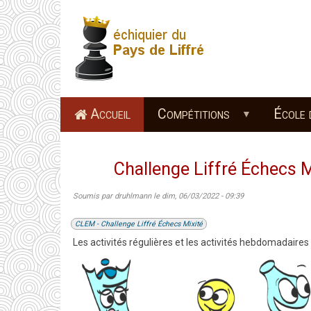
Aller
au
contenu
principal
Accueil
Compétitions
École 
Challenge Liffré Échecs Mi
Soumis par
druhlmann
le
dim, 06/03/2022 - 09:39
CLEM - Challenge Liffré Échecs Mixité
Les activités régulières et les activités hebdomadair