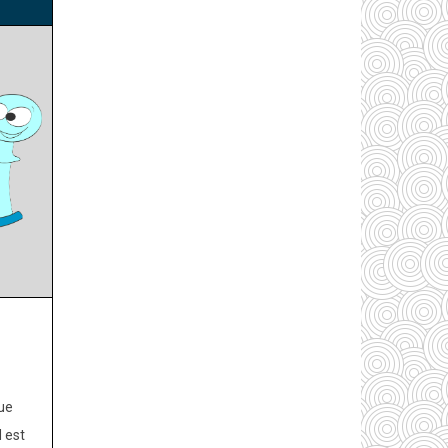
ue
 est