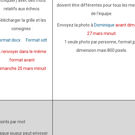
échiquier) avec des mots
doivent être différentes pour tous les 
relatifs aux échecs.
de l'équipe.
élécharger la grille et les
Envoyez la photo à
Dominique
avant di
consignes :
27 mars minuit
.
ormat docx
Format odt
1 seule photo par personne, format j
dimension maxi 800 pixels.
 renvoyer dans le même
format avant
imanche 20 mars minuit
points par mot
aque joueur peut envoyer