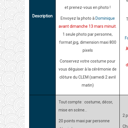
et prenez-vous en photo !
Description
Envoyez la photo à
Dominique
T
avant dimanche 13 mars minuit
.
1 seule photo par personne,
F
format jpg, dimension maxi 800
À
pixels
Conservez votre costume pour
d
vous déguiser à la cérémonie de
clôture du CLEM (samedi 2 avril
matin)
Tout compte : costume, décor,
mise en scène...
2 
20 points maxi par personne
Ch