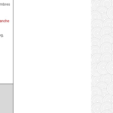
membres
manche
pg,