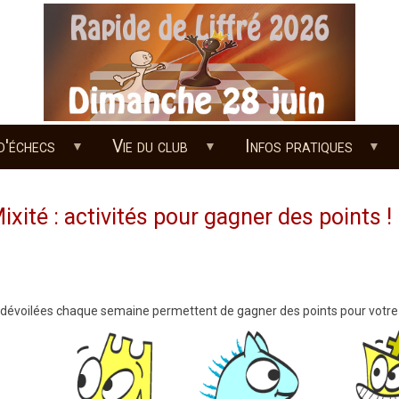
d'échecs
Vie du club
Infos pratiques
xité : activités pour gagner des points !
es dévoilées chaque semaine permettent de gagner des points pour votre 