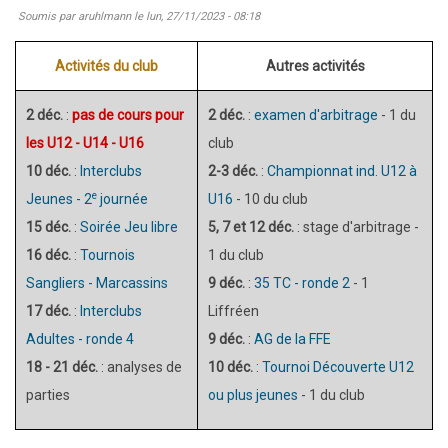
Soumis par
aruhlmann
le
lun, 27/11/2023 - 08:18
1
face
Activités du club
Autres activités
à
Rennes
2 déc.
:
pas de cours pour
2 déc.
:
examen d'arbitrage
- 1 du
échecs
les U12 - U14 - U16
club
10 déc.
:
Interclubs
2-3 déc.
:
Championnat ind. U12 à
e
Jeunes - 2
journée
U16
- 10 du club​​​​​​​
15 déc.
:
Soirée Jeu libre
5, 7 et 12 déc.
: stage d'arbitrage -
16 déc.
:
Tournois
1 du club​​​​​​​
Sangliers - Marcassins
9 déc.
:
35 TC - ronde 2
- 1
17 déc.
:
Interclubs
Liffréen
Adultes - ronde 4
9 déc.
:
AG de la FFE
18 - 21 déc.
: analyses de
10 déc.
:
Tournoi Découverte U12
parties
ou plus jeunes
- 1 du club