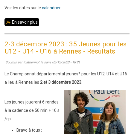
Voir les dates sur le
calendrier
.
En savoir plus
sur
15
décembre
2-3 décembre 2023 : 35 Jeunes pour les
2023
U12 - U14 - U16 à Rennes - Résultats
:
Soumis par
lcatherinot
le
sam, 02/12/2023 - 18:21
Soirée
jeu,
Le Championnat départemental jeunes* pour les U12, U14 et U16
blitz
a lieu à Rennes les
2 et 3 décembre 2023.
de
Noël
Les jeunes joueront 6 rondes
à la cadence de 50 min + 10 s
/cp.
Bravo à tous :