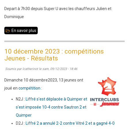
Depart à 7h30 depuis Super U avec les chauffeurs Julien et
Dominique
En savoir plus
sur
N2
jeunes
10 décembre 2023 : compétitions
:
Jeunes - Résultats
rondes
Soumis par
lcatherinot
le
sam, 09/12/2023 - 18:46
3
et
Dimanche 10 décembre2023, 13 jeunes ont
4
joué en
compétition
:
à
N2J :
Liffré s'est déplacée à Quimper et
Quimper
s'est imposée 10-4 contre Sautron 2 et
Quimper
D2J :
Liffré 2 a annulé 2-2 contre Vitré 2 et a gagné 4-0