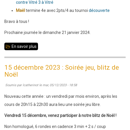
contre Vitré 3 à Vitré
Maël
termine 4e avec 2pts/4 au tournoi
découverte
Bravo à tous !
Prochaine journée le dimanche 21 janvier 2024.
En savoir plus
sur
10
décembre
15 décembre 2023 : Soirée jeu, blitz de
2023
Noël
:
Soumis par
lcatherinot
le
mar, 05/12/2023 - 18:58
compétitions
Jeunes
Nouveau cette année : un vendredi par mois environ, après les
-
cours de 20h15 à 22h30 aura lieu une soirée jeu libre.
Résultats
Vendredi 15 décembre, venez participer à notre blitz de Noël !
Non homologué, 6 rondes en cadence 3 min + 2 s / coup