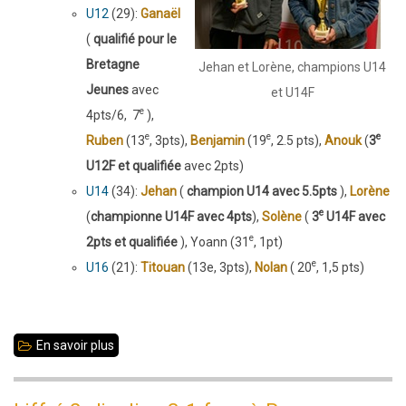
U12
(29):
Ganaël
(
qualifié pour le
Bretagne
Jehan et Lorène, champions U14
Jeunes
avec
et U14F​​​​
e
4pts/6, 7
),
e
e
e
Ruben
(13
, 3pts),
Benjamin
(19
, 2.5 pts),
Anouk
(
3
U12F et qualifiée
avec 2pts)
U14
(34):
Jehan
(
champion U14 avec 5.5pts
),
Lorène
e
(
championne U14F avec 4pts
),
Solène
(
3
U14F avec
e
2pts et qualifiée
), Yoann (31
, 1pt)
e
U16
(21):
Titouan
(13e, 3pts),
Nolan
( 20
, 1,5 pts)
En savoir plus
sur
2-
3