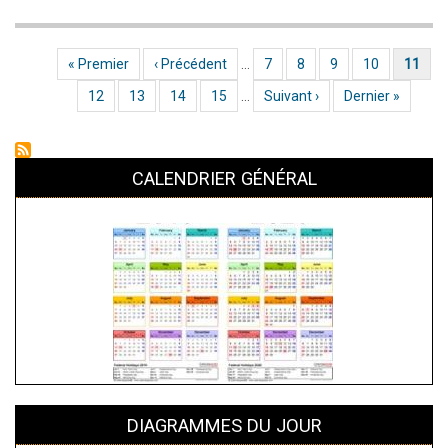
Liffré
2
Première page
« Premier
Page précédente
‹ Précédent
…
Page
7
Page
8
Page
9
Page
10
Page actuel
11
Pagination
s'incline
Page
12
Page
13
Page
14
Page
15
…
Page suivante
Suivant ›
Dernière page
Dernier »
3-
2
face
CALENDRIER GÉNÉRAL
à
Domloup
3
DIAGRAMMES DU JOUR