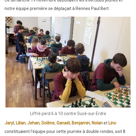
Ce dimanche 19 novembre débutaient les interclubs jeunes et
Jeunes
notre équipe première se déplaçait à Rennes Paul Bert.
-
résultats
Liffré perd 6 à 10 contre Sucé-sur-Erdre
Jaryl
,
Lilian
,
Jehan
,
Solène
,
Ganaël
,
Benjamin
,
Nolan
et
Lino
constituaient l'équipe pour cette journée à double rondes, soit 8