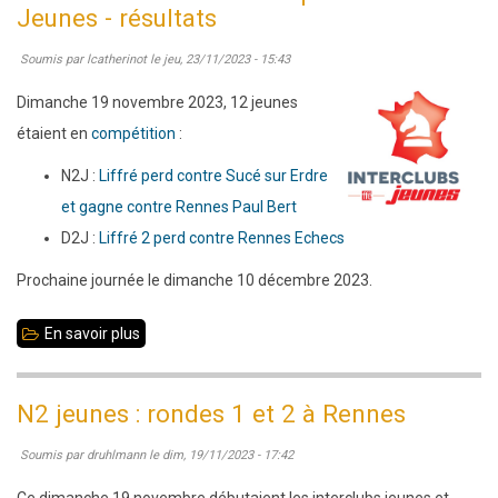
:
Jeunes - résultats
Droit
Soumis par
lcatherinot
le
jeu, 23/11/2023 - 15:43
au
mat
Dimanche 19 novembre 2023, 12 jeunes
n°20
étaient en
compétition
:
N2J :
Liffré perd contre Sucé sur Erdre
et gagne contre Rennes Paul Bert
D2J :
Liffré 2 perd contre Rennes Echecs
Prochaine journée le dimanche 10 décembre 2023.
En savoir plus
sur
19
novembre
N2 jeunes : rondes 1 et 2 à Rennes
2023
Soumis par
druhlmann
le
dim, 19/11/2023 - 17:42
:
compétitions