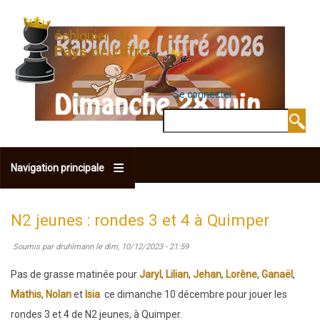
Aller
au
contenu
principal
Se connecter
MENU DU COMPTE 
Rechercher
Navigation principale
N2 jeunes : rondes 3 et 4 à Quimper
Soumis par
druhlmann
le
dim, 10/12/2023 - 21:59
Pas de grasse matinée pour
Jaryl
,
Lilian
,
Jehan
,
Lorène
,
Ganaël
,
Mathis
,
Nolan
et
Isia
ce dimanche 10 décembre pour jouer les
rondes 3 et 4 de N2 jeunes, à Quimper.