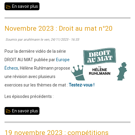
En savoir plus
sur
Décembre
2023
Novembre 2023 : Droit au mat n°20
:
Soumis par
aruhlmann
le
ven, 24/11/2023 - 16:33
jouez
en
Pour la dernière vidéo de la série
équipes
DROIT AU MAT publiée par
Europe
et/ou
Échecs
, Hélène Ruhlmann propose
en
une révision avec plusieurs
individuel
exercices sur les thèmes de mat :
Testez-vous !
!
Les épisodes précédents :
En savoir plus
sur
Novembre
2023
19 novembre 2023 : compétitions