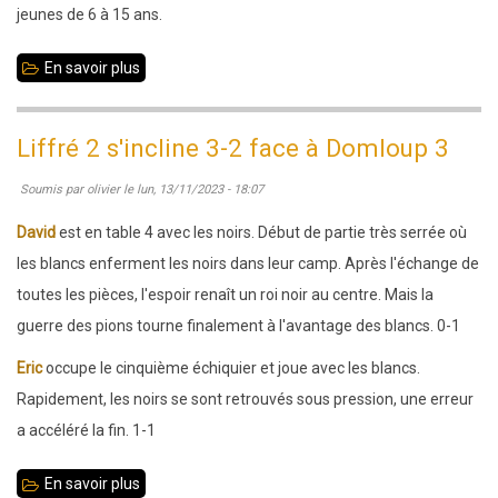
jeunes de 6 à 15 ans.
En savoir plus
sur
N2
jeunes
Liffré 2 s'incline 3-2 face à Domloup 3
:
Soumis par
olivier
le
lun, 13/11/2023 - 18:07
rondes
1
David
est en table 4 avec les noirs. Début de partie très serrée où
et
les blancs enferment les noirs dans leur camp. Après l'échange de
2
toutes les pièces, l'espoir renaît un roi noir au centre. Mais la
à
guerre des pions tourne finalement à l'avantage des blancs. 0-1
Rennes
Eric
occupe le cinquième échiquier et joue avec les blancs.
Rapidement, les noirs se sont retrouvés sous pression, une erreur
a accéléré la fin. 1-1
En savoir plus
sur