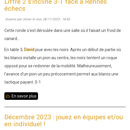
Liffré 2 s'incline 3-1 face à Rennes
décembre
échecs
2023
Soumis par
olivier
le
mar, 28/11/2023 - 18:42
:
35
Cette ronde s'est déroulée dans une salle où il faisait un froid de
Jeunes
canard...
pour
En table 3,
David
joue avec les noirs. Après un début de partie où
les
les blancs installe un pion au centre, les noirs tentent un roque
U12
opposé pour se redonner de la mobilité. Malheureusement,
-
l'avance d'un pion un peu précocement permet aux blancs une
U14
tactique payant. 0-1
-
U16
En savoir plus
sur
à
Liffré
Rennes
2
Décembre 2023 : jouez en équipes et/ou
-
s'incline
en individuel !
Résultats
3-