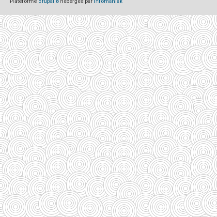
Plateforme
drupal 8
hébergée par
Infomaniak