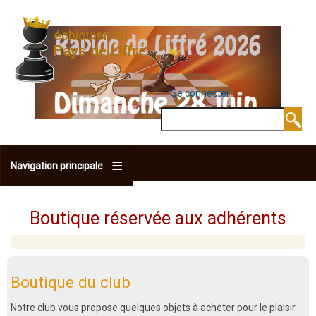
Aller
au
contenu
principal
Se connecter
MENU DU COMPTE 
Rechercher
Navigation principale
Boutique réservée aux adhérents
Boutique du club
Notre club vous propose quelques objets à acheter pour le plaisir