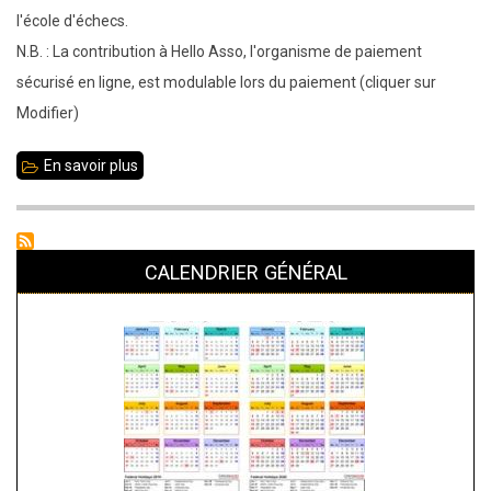
l'école d'échecs.
N.B. : La contribution à Hello Asso, l'organisme de paiement
sécurisé en ligne, est modulable lors du paiement (cliquer sur
Modifier)
En savoir plus
sur
Achats
groupés
de
CALENDRIER GÉNÉRAL
Noël