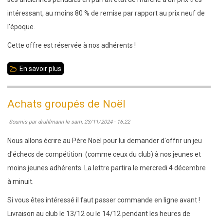
intéressant, au moins 80 % de remise par rapport au prix neuf de
l'époque.
Cette offre est réservée à nos adhérents !
En savoir plus
sur
Pendules
d'occasion
Achats groupés de Noël
pas
Soumis par
druhlmann
le
sam, 23/11/2024 - 16:22
chères,
réservées
Nous allons écrire au Père Noël pour lui demander d'offrir un jeu
à
d'échecs de compétition (comme ceux du club) à nos jeunes et
nos
moins jeunes adhérents. La lettre partira le mercredi 4 décembre
adhérents
à minuit.
Si vous êtes intéressé il faut passer commande en ligne avant !
Livraison au club le 13/12 ou le 14/12 pendant les heures de