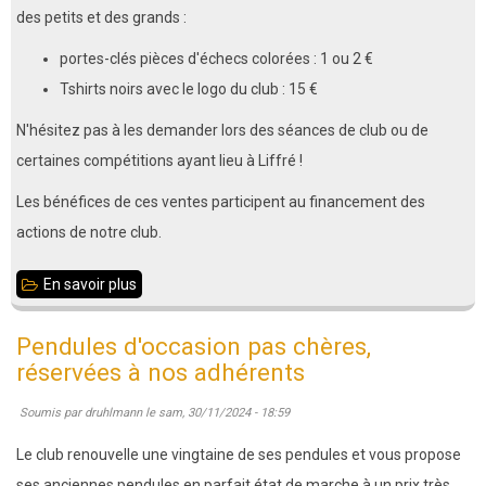
des petits et des grands :
portes-clés pièces d'échecs colorées : 1 ou 2 €
Tshirts noirs avec le logo du club : 15 €
N'hésitez pas à les demander lors des séances de club ou de
certaines compétitions ayant lieu à Liffré !
Les bénéfices de ces ventes participent au financement des
actions de notre club.
En savoir plus
sur
Boutique
Pendules d'occasion pas chères,
du
réservées à nos adhérents
club
Soumis par
druhlmann
le
sam, 30/11/2024 - 18:59
Le club renouvelle une vingtaine de ses pendules et vous propose
ses anciennes pendules en parfait état de marche à un prix très