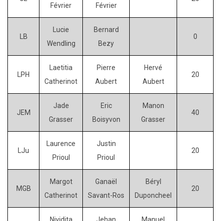
Février
Février
Lucie
Bernard
LB
0
Wendling
Bezy
Laetitia
Pierre
Hervé
LPH
20
Catherinot
Aubert
Aubert
Jade
Eric
Manon
JEM
40
Grasser
Boisyvon
Grasser
Laurence
Justin
LJu
20
Prioul
Prioul
Margot
Ganaël
Béryl
MGB
20
Catherinot
Savant-Ros
Duponcheel
Nividita
Jehan
Manuel