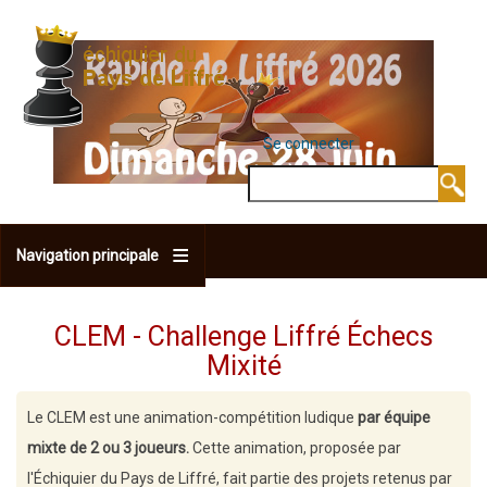
Aller
au
contenu
principal
Se connecter
MENU DU COMPTE 
Rechercher
Navigation principale
CLEM - Challenge Liffré Échecs
Mixité
Le CLEM est une animation-compétition ludique
par équipe
mixte de 2 ou 3 joueurs.
Cette animation, proposée par
l'Échiquier du Pays de Liffré, fait partie des projets retenus par