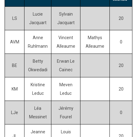
Lucie
Sylvain
LS
20
Jacquart
Jacquart
Anne
Vincent
Mathys
AVM
0
Ruhlmann
Alleaume
Alleaume
Betty
Erwan Le
BE
20
Okwedadi
Caïnec
Kristine
Meven
KM
20
Leduc
Leduc
Léa
Jérémy
LJe
0
Messinet
Fourel
Jeanne
Louis
JL
20