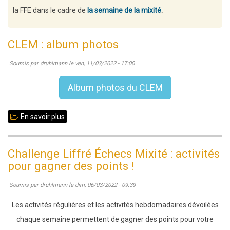
la FFE dans le cadre de
la semaine de la mixité
.
CLEM : album photos
Soumis par
druhlmann
le
ven, 11/03/2022 - 17:00
Album photos du CLEM
En savoir plus
sur
CLEM
:
Challenge Liffré Échecs Mixité : activités
album
pour gagner des points !
photos
Soumis par
druhlmann
le
dim, 06/03/2022 - 09:39
Les activités régulières et les activités hebdomadaires dévoilées
chaque semaine permettent de gagner des points pour votre