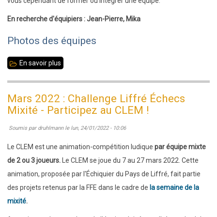
vous cependant de former ou intégrer une équipe.
En recherche d'équipiers : Jean-Pierre, Mika
Photos des équipes
En savoir plus
sur
Challenge
Liffré
Mars 2022 : Challenge Liffré Échecs
Échecs
Mixité - Participez au CLEM !
Mixité
Soumis par
druhlmann
le
lun, 24/01/2022 - 10:06
:
Les
Le CLEM est une animation-compétition ludique
par équipe mixte
équipes
de 2 ou 3 joueurs.
Le CLEM se joue du 7 au 27 mars 2022. Cette
inscrites
animation, proposée par l'Échiquier du Pays de Liffré, fait partie
des projets retenus par la FFE dans le cadre de
la semaine de la
mixité
.