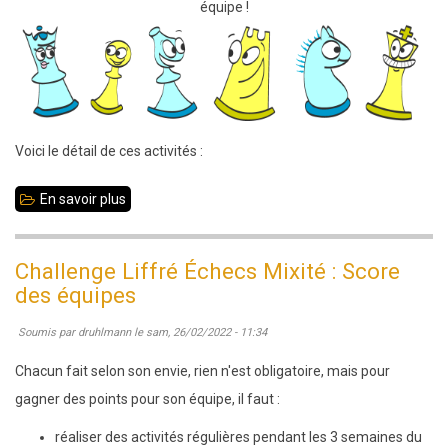
équipe !
Voici le détail de ces activités :
En savoir plus
sur
Challenge
Liffré
Challenge Liffré Échecs Mixité : Score
Échecs
des équipes
Mixité
Soumis par
druhlmann
le
sam, 26/02/2022 - 11:34
:
activités
Chacun fait selon son envie, rien n'est obligatoire, mais pour
pour
gagner des points pour son équipe, il faut :
gagner
réaliser des activités régulières pendant les 3 semaines du