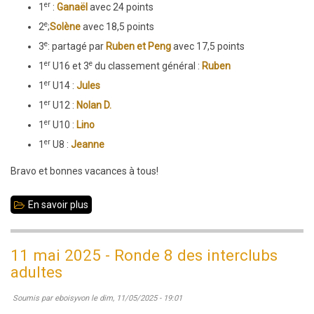
er
1
:
Ganaël
avec 24 points
e
2
;
Solène
avec 18,5 points
e
3
: partagé par
Ruben et Peng
avec 17,5 points
er
e
1
U16 et 3
du classement général :
Ruben
er
1
U14 :
Jules
er
1
U12 :
Nolan D.
er
1
U10 :
Lino
er
1
U8 :
Jeanne
Bravo et bonnes vacances à tous!
En savoir plus
sur
24/05/2025
:
11 mai 2025 - Ronde 8 des interclubs
Tournois
adultes
Sangliers
Soumis par
eboisyvon
le
dim, 11/05/2025 - 19:01
et