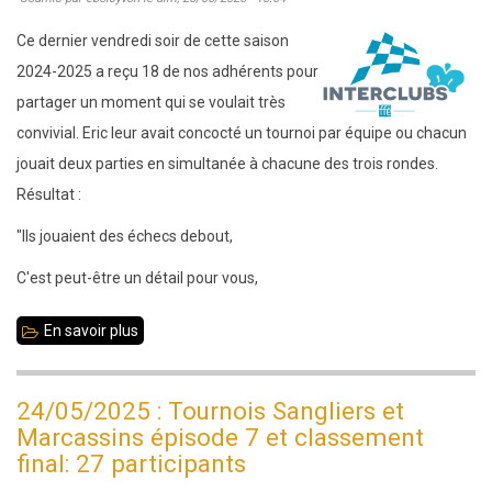
participants
Ce dernier vendredi soir de cette saison
2024-2025 a reçu 18 de nos adhérents pour
partager un moment qui se voulait très
convivial. Eric leur avait concocté un tournoi par équipe ou chacun
jouait deux parties en simultanée à chacune des trois rondes.
Résultat :
"Ils jouaient des échecs debout,
C'est peut-être un détail pour vous,
En savoir plus
sur
23
mai
24/05/2025 : Tournois Sangliers et
2025
Marcassins épisode 7 et classement
-
final: 27 participants
Soirée