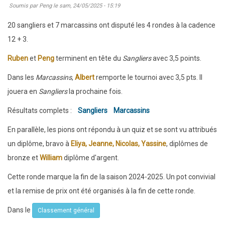
Soumis par
Peng
le
sam, 24/05/2025 - 15:19
de
clôture
20 sangliers et 7 marcassins ont disputé les 4 rondes à la cadence
des
12 + 3.
interclubs
Ruben
et
Peng
terminent en tête du
Sangliers
avec 3,5 points.
adultes
Dans les
Marcassins
,
Albert
remporte le tournoi avec 3,5 pts. Il
jouera en
Sangliers
la prochaine fois.
Résultats complets :
Sangliers
Marcassins
En parallèle, les pions ont répondu à un quiz et se sont vu attribués
un diplôme, bravo à
Eliya, Jeanne, Nicolas, Yassine
, diplômes de
bronze et
William
diplôme d'argent.
Cette ronde marque la fin de la saison 2024-2025. Un pot convivial
et la remise de prix ont été organisés à la fin de cette ronde.
Dans le
Classement général