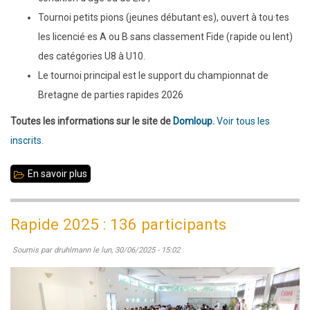
Tournoi petits pions (jeunes débutant·es), ouvert à tou·tes
les licencié·es A ou B sans classement Fide (rapide ou lent)
des catégories U8 à U10.
Le tournoi principal est le support du championnat de
Bretagne de parties rapides 2026
Toutes les informations sur le site de
Domloup
.
Voir tous les
inscrits
.
En savoir plus
sur
28
septembre
Rapide 2025 : 136 participants
2025:
Soumis par
druhlmann
le
lun, 30/06/2025 - 15:02
17e
open
rapide
de