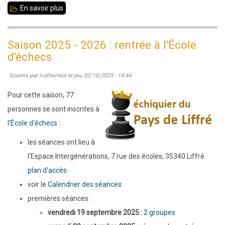
En savoir plus
sur
Saison
2025
Saison 2025 - 2026 : rentrée à l'École
-
d'échecs
2026
Soumis par
lcatherinot
le
jeu, 02/10/2025 - 14:44
:
2
Pour cette saison, 77
groupes
personnes se sont inscrites à
le
l'École d'échecs
:
vendredi
les séances ont lieu à
soir
l'Espace Intergénérations, 7 rue des écoles, 35340 Liffré
plan d'accès
voir le
Calendrier des séances
premières séances :
vendredi 19 septembre 2025 :
2 groupes