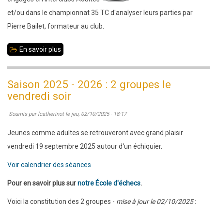
adultes
et/ou dans le championnat 35 TC d'analyser leurs parties par
-
Pierre Bailet, formateur au club.
saison
2025-
En savoir plus
sur
2026
Saison
2025
Saison 2025 - 2026 : 2 groupes le
-
vendredi soir
2026
Soumis par
lcatherinot
le
jeu, 02/10/2025 - 18:17
:
Analyses
Jeunes comme adultes se retrouveront avec grand plaisir
de
vendredi 19 septembre 2025 autour d'un échiquier.
parties
Voir calendrier des séances
Pour en savoir plus sur
notre École d'échecs
.
Voici la constitution des 2 groupes -
mise à jour le 02/10/2025
: