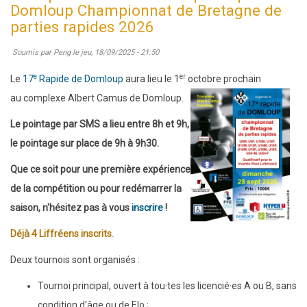
2025
Domloup Championnat de Bretagne de
:
parties rapides 2026
Assemblée
Soumis par
Peng
le
jeu, 18/09/2025 - 21:50
générale
e
er
de
Le
17
Rapide de Domloup
aura lieu le 1
octobre prochain
l'Échiquier
au complexe Albert Camus de Domloup.
du
Le pointage par SMS a lieu entre 8h et 9h,
Pays
le pointage sur place de 9h à 9h30.
de
Que ce soit pour une première expérience
Liffré
de la compétition ou pour redémarrer la
saison, n'hésitez pas à vous
inscrire
!
Déjà 4 Liffréens inscrits.
Deux tournois sont organisés :
Tournoi principal, ouvert à tou·tes les licencié·es A ou B, sans
condition d'âge ou de Elo ;