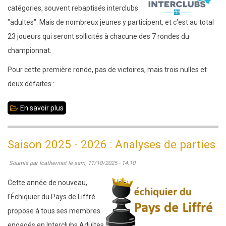
catégories, souvent rebaptisés interclubs
"adultes". Mais de nombreux jeunes y participent, et c'est au total
23 joueurs qui seront sollicités à chacune des 7 rondes du
championnat.
Pour cette première ronde, pas de victoires, mais trois nulles et
deux défaites :
En savoir plus
sur
12
octobre
Saison 2025 - 2026 : Analyses de parties
2025
Soumis par
lcatherinot
le
sam, 11/10/2025 - 14:10
-
Ronde
Cette année de nouveau,
1
l'Échiquier du Pays de Liffré
des
propose à tous ses membres
interclubs
engagés en Interclubs Adultes