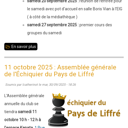
samedi 20 septembre 2025 :
réunion de rentrée pour
le samedi avec pot d'accueil en salle Boris Vian à l'EIG
( à côté de la médiathèque )
samedi 27 septembre 2025 :
premier cours des
groupes du samedi
En savoir plus
sur
Saison
2025
11 octobre 2025 : Assemblée générale
-
de l'Échiquier du Pays de Liffré
2026
Soumis par
lcatherinot
le
mar, 30/09/2025 - 18:26
:
rentrée
L'Assemblée générale
à
annuelle du club se
l'École
tiendra
samedi 11
d'échecs
octobre 10 h - 12 h à
l'espace Kanata,
1 Rue