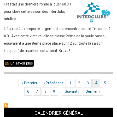
Marcassins
Il restait une dernière ronde à jouer en D1
épisode
pour clore cette saison des interclubs
7
adultes.
et
L'équipe 2 a remporté largement sa rencontre contre Treverien 4
classement
à 0 . Avec cette victoire, elle se classe 2éme de la poule basse ,
final:
équivalent à une 8éme place place sur 12 sur toute la saison.
27
L'objectif de maintien est atteint .Bravo !
participants
En savoir plus
sur
11
mai
Première page
« Premier
Page précédente
‹ Précédent
Page
1
Page
2
Page
3
Page actuelle
4
Page
5
Pagination
2025
Page
6
Page
7
Page
8
Page
9
…
Page suivante
Suivant ›
Dernière page
Dernier »
-
Ronde
8
CALENDRIER GÉNÉRAL
des