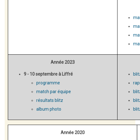
mat
mat
mat
mat
Année 2023
9 - 10 septembre à Liffré
bli
programme
rap
match par équipe
bli
résultats blitz
bli
album photo
bli
Année 2020