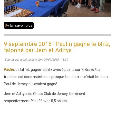
En savoir plus
sur
8
-
9 septembre 2018 : Paulin gagne le blitz,
9
talonné par Jem et Aditya
septembre
Soumis par
aruhlmann
le
dim, 09/09/2018 - 18:30
2018
:
Paulin,
de Liffré,
gagne le blitz avec 6 points sur 7. Bravo ! La
week-
tradition est donc maintenue puisque l'an dernier, c'était les deux
end
Paul de Jersey qui avaient gagné.
inoubliable
Jem et Aditya, du Chess Club de Jersey, terminent
avec
e
e
respectivement 2
et 3
avec 5,5 points.
le
Jersey