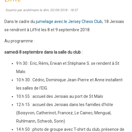
:
Soumis par
aruhlmann
le
dim, 02/09/2018 - 18:37
match
nul
Dans le cadre du
jumelage avec le Jersey Chess Club
, 18 Jersiais
entre
se rendront à Liffré les 8 et 9 septembre 2018.
Jersey
Au programme :
et
samedi 8 septembre dans la salle du club :
Liffré
9 h 30 : Eric, Rémi, Erwan et Stéphane S. se rendent à St
Malo.
10 h 30 : Cédric, Dominique Jean-Pierre et Anne installent
les salles de l'EIG.
10 h 55 : accueil des Jersiais au port de St Malo
12 h 15 : accueil des Jersiais dans les familles d'hôte
(Boisyvon, Catherinot, Francez, Le Cainec, Mengual,
Ruhlmann, Schwob, Sorin)
14 h 50 : photo de groupe avec T-shirt du club, présence de