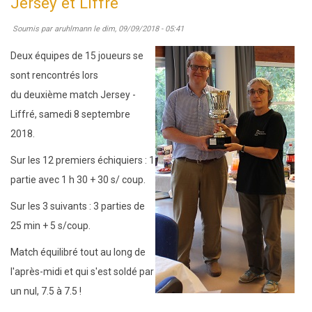
Jersey et Liffré
:
Soumis par
aruhlmann
le
dim, 09/09/2018 - 05:41
Paulin
gagne
Deux équipes de 15 joueurs se
le
sont rencontrés lors
blitz,
du deuxième match Jersey -
talonné
Liffré, samedi 8 septembre
par
2018.
Jem
Sur les 12 premiers échiquiers : 1
et
partie avec 1 h 30 + 30 s/ coup.
Aditya
Sur les 3 suivants : 3 parties de
25 min + 5 s/coup.
Match équilibré tout au long de
l'après-midi et qui s'est soldé par
un nul, 7.5 à 7.5 !