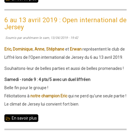
14
-
6 au 13 avril 2019 : Open international de
15
Jersey
septembre
Soumis par
aruhlmann
le
sam, 13/04/2019 - 19:42
2019
:
Eric, Dominique
,
Anne
,
Stéphane
et
Erwan
représentent le club de
séjour
Liffré lors de l'Open international de Jersey du 6 au 13 avril 2019.
à
Souhaitons-leur de belles parties et aussi de belles promenades !
Jersey
Samedi - ronde 9 : 4 pts/5 avec un duel liffréen
Belle fin pour le groupe !
Félicitations à
notre champion Eric
qui ne perd qu'une seule partie !
Le climat de Jersey lui convient fort bien.
En savoir plus
sur
6