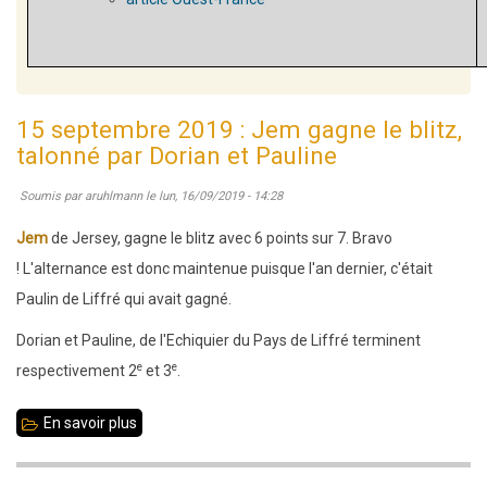
15 septembre 2019 : Jem gagne le blitz,
talonné par Dorian et Pauline
Soumis par
aruhlmann
le
lun, 16/09/2019 - 14:28
Jem
de Jersey,
gagne le blitz avec 6 points sur 7. Bravo
! L'alternance est donc maintenue puisque l'an dernier, c'était
Paulin de Liffré qui avait gagné.
Dorian et Pauline, de l'Echiquier du Pays de Liffré terminent
e
e
respectivement 2
et 3
.
En savoir plus
sur
15
septembre