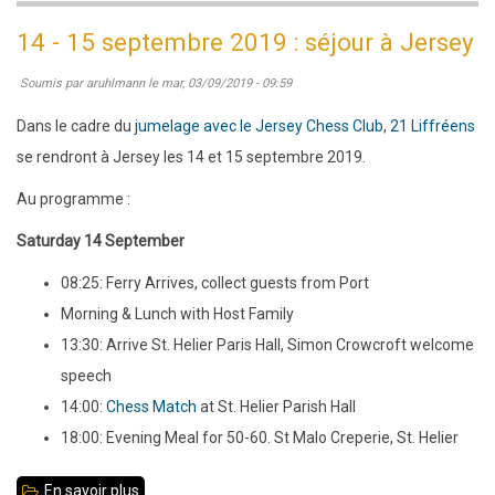
-
14 - 15 septembre 2019 : séjour à Jersey
15
Soumis par
aruhlmann
le
mar, 03/09/2019 - 09:59
septembre
2019
Dans le cadre du
jumelage avec le Jersey Chess Club
,
21 Liffréens
:
se rendront à Jersey les 14 et 15 septembre 2019.
21
Au programme :
Liffréens
à
Saturday 14 September
Jersey
08:25: Ferry Arrives, collect guests from Port
Morning & Lunch with Host Family
13:30: Arrive St. Helier Paris Hall, Simon Crowcroft welcome
speech
14:00:
Chess Match
at St. Helier Parish Hall
18:00: Evening Meal for 50-60. St Malo Creperie, St. Helier
En savoir plus
sur