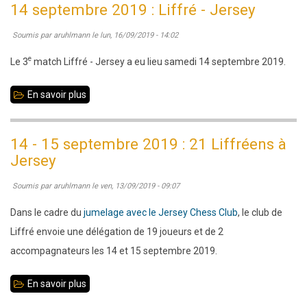
14 septembre 2019 : Liffré - Jersey
2019
Soumis par
aruhlmann
le
lun, 16/09/2019 - 14:02
:
Jem
e
Le 3
match Liffré - Jersey a eu lieu samedi 14 septembre 2019.
gagne
le
En savoir plus
sur
blitz,
14
talonné
septembre
14 - 15 septembre 2019 : 21 Liffréens à
par
2019
Jersey
Dorian
:
Soumis par
aruhlmann
le
ven, 13/09/2019 - 09:07
et
Liffré
Pauline
-
Dans le cadre du
jumelage avec le Jersey Chess Club
, le club de
Jersey
Liffré envoie une délégation de 19 joueurs et de 2
accompagnateurs les 14 et 15 septembre 2019.
En savoir plus
sur
14