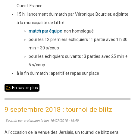
Ouest-France
15 h : lancement du match par Véronique Bourcier, adjointe
à la municipalité de Liffré
match par équipe
non homologué
pour les 12 premiers échiquiers : 1 partie avec 1 h 30
min + 30 s/coup
pour les échiquiers suivants : 3 parties avec 25 min +
5 s/coup
à la fin du match : apéritif et repas sur place
En savoir plus
sur
8
-
9 septembre 2018 : tournoi de blitz
9
Soumis par
aruhlmann
le
lun, 16/07/2018 - 16:49
septembre
2018
A l'occasion de la venue des Jersiais, un tournoi de blitz sera