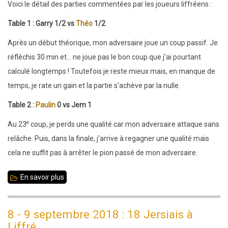
Voici le détail des parties commentées par les joueurs liffréens :
Table 1 : Garry 1/2 vs
Théo
1/2
Après un début théorique, mon adversaire joue un coup passif. Je
réfléchis 30 min et... ne joue pas le bon coup que j'ai pourtant
calculé longtemps ! Toutefois je reste mieux mais, en manque de
temps, je rate un gain et la partie s'achève par la nulle.
Table 2 :
Paulin
0 vs Jem 1
e
Au 23
coup, je perds une qualité car mon adversaire attaque sans
relâche. Puis, dans la finale, j'arrive à regagner une qualité mais
cela ne suffit pas à arrêter le pion passé de mon adversaire.
En savoir plus
sur
8
septembre
8 - 9 septembre 2018 : 18 Jersiais à
2018
Liffré