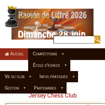
Aller
au
contenu
principal
Se connecter
MENU DU COMPTE 
Rechercher
Accueil
Compétitions
École d'échecs
Vie du club
Infos pratiques
Gestion
Partenaires
Jersey Chess Club