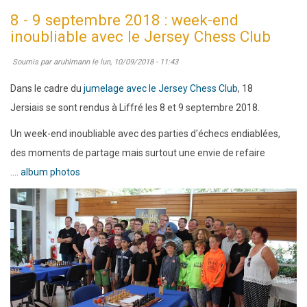
au
8 - 9 septembre 2018 : week-end
13
inoubliable avec le Jersey Chess Club
avril
Soumis par
aruhlmann
le
lun, 10/09/2018 - 11:43
2019
:
Dans le cadre du
jumelage avec le Jersey Chess Club
, 18
Open
Jersiais se sont rendus à Liffré les 8 et 9 septembre 2018.
international
Un week-end inoubliable avec des parties d'échecs endiablées,
de
des moments de partage mais surtout une envie de refaire
Jersey
....
album photos