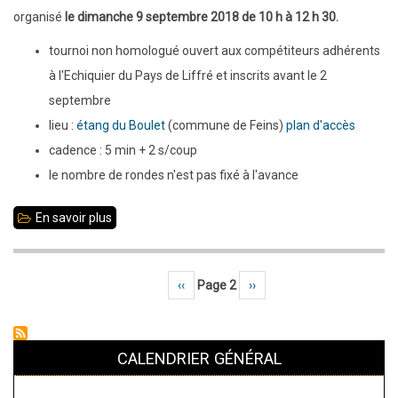
:
organisé
le dimanche 9 septembre 2018 de 10 h à 12 h 30.
18
tournoi non homologué ouvert aux compétiteurs adhérents
Jersiais
à l'Echiquier du Pays de Liffré et inscrits avant le 2
à
septembre
Liffré
lieu :
étang du Boulet
(commune de Feins)
plan d'accès
cadence : 5 min + 2 s/coup
le nombre de rondes n'est pas fixé à l'avance
En savoir plus
sur
9
septembre
Page précédente
‹‹
Page 2
Page suivante
››
Pagination
2018
:
tournoi
CALENDRIER GÉNÉRAL
de
blitz