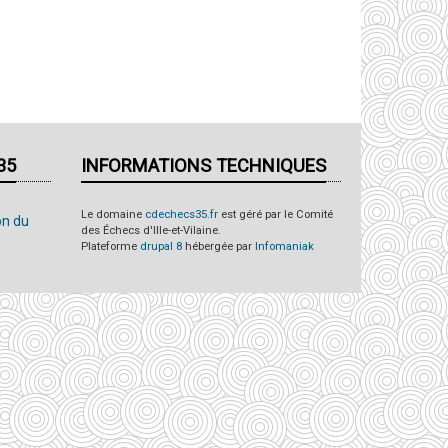
35
INFORMATIONS TECHNIQUES
Le domaine
cdechecs35.fr
est géré par le Comité
on du
des Échecs d'Ille-et-Vilaine.
Plateforme
drupal 8
hébergée par
Infomaniak