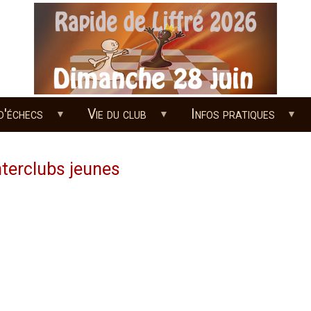
d'échecs
Vie du club
Infos pratiques
nterclubs jeunes