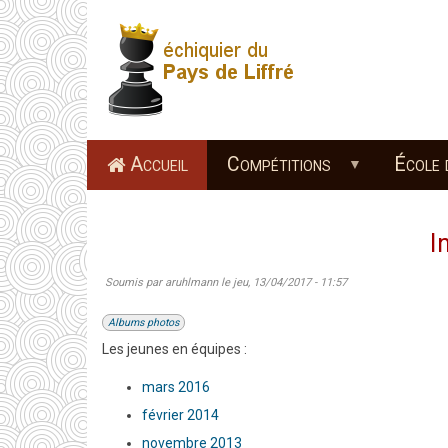
Aller
au
contenu
principal
Accueil
Compétitions
École 
I
Soumis par
aruhlmann
le
jeu, 13/04/2017 - 11:57
Albums photos
Les jeunes en équipes :
mars 2016
février 2014
novembre 2013