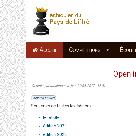
Aller
au
contenu
principal
Accueil
Compétitions
École 
Open i
Soumis par
aruhlmann
le
jeu, 13/04/2017 - 12:41
Albums photos
Souvenirs de toutes les éditions
MI et GM
édition 2023
édition 2022