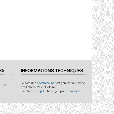
35
INFORMATIONS TECHNIQUES
Le domaine
cdechecs35.fr
est géré par le Comité
on du
des Échecs d'Ille-et-Vilaine.
Plateforme
drupal 8
hébergée par
Infomaniak