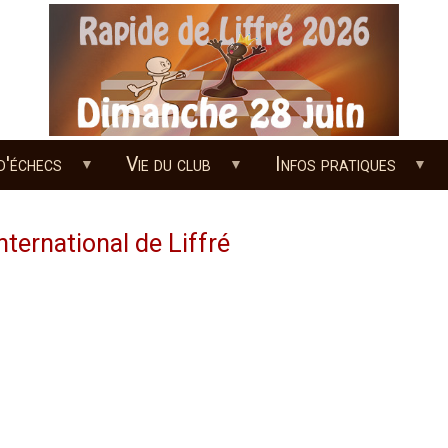
d'échecs
Vie du club
Infos pratiques
nternational de Liffré