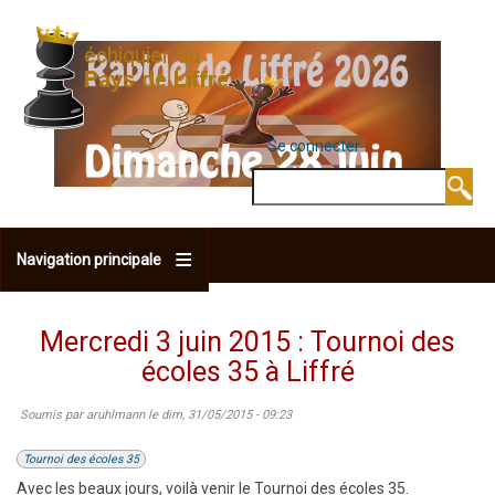
Aller
au
contenu
principal
Se connecter
MENU DU COMPTE 
Rechercher
Navigation principale
Mercredi 3 juin 2015 : Tournoi des
écoles 35 à Liffré
Soumis par
aruhlmann
le
dim, 31/05/2015 - 09:23
Tournoi des écoles 35
Avec les beaux jours, voilà venir le Tournoi des écoles 35.