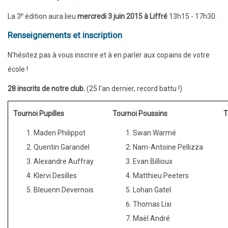
e
La 3
édition aura lieu
mercredi 3 juin 2015 à Liffré
13h15 - 17h30.
Renseignements et inscription
N'hésitez pas à vous inscrire et à en parler aux copains de votre
école !
28 inscrits de notre club.
(25 l'an dernier, record battu !)
Tournoi Pupilles
Tournoi Poussins
T
Maden Philippot
Swan Warmé
Quentin Garandel
Nam-Antoine Pellizza
Alexandre Auffray
Evan Billioux
Klervi Desilles
Matthieu Peeters
Bleuenn Devernois
Lohan Gatel
Thomas Lixi
Maël André