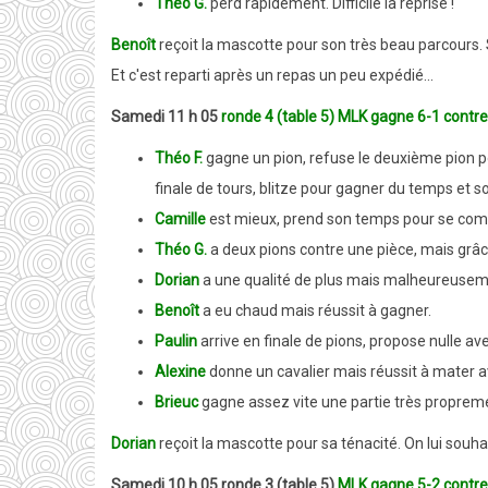
Théo G.
perd rapidement. Difficile la reprise !
Benoît
reçoit la mascotte pour son très beau parcours. 
Et c'est reparti après un repas un peu expédié...
Samedi 11 h 05
ronde 4 (table 5) MLK gagne 6-1 contre 
Théo F.
gagne un pion, refuse le deuxième pion pou
finale de tours, blitze pour gagner du temps et 
Camille
est mieux, prend son temps pour se compl
Théo G.
a deux pions contre une pièce, mais grâce 
Dorian
a une qualité de plus mais malheureusem
Benoît
a eu chaud mais réussit à gagner.
Paulin
arrive en finale de pions, propose nulle av
Alexine
donne un cavalier mais réussit à mater av
Brieuc
gagne assez vite une partie très propremen
Dorian
reçoit la mascotte pour sa ténacité. On lui souh
Samedi 10 h 05 ronde 3 (table 5)
MLK gagne 5-2 contre 