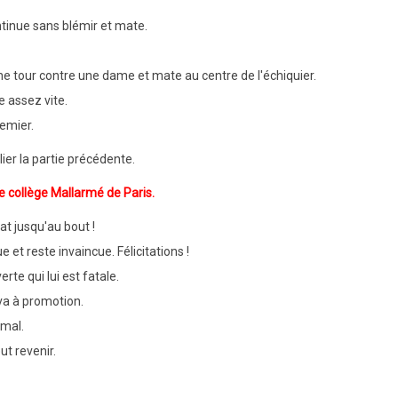
ntinue sans blémir et mate.
e tour contre une dame et mate au centre de l'échiquier.
 assez vite.
remier.
ier la partie précédente.
le collège Mallarmé de Paris.
bat jusqu'au bout !
 et reste invaincue. Félicitations !
te qui lui est fatale.
 va à promotion.
 mal.
ut revenir.