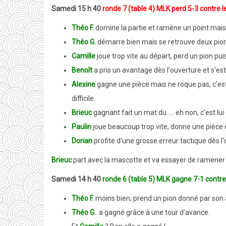
Samedi 15 h 40
ronde 7 (table 4) MLK perd 5-3 contre 
Théo F.
domine la partie et ramène un point mais 
Théo G.
démarre bien mais se retrouve deux pion
Camille
joue trop vite au départ, perd un pion pui
Benoît
a pris un avantage dès l'ouverture et s'est
Alexine
gagne une pièce mais ne roque pas, c'est t
difficile.
Brieuc
gagnant fait un mat du .... eh non, c'est lu
Paulin
joue beaucoup trop vite, donne une pièce et
Dorian
profite d'une grosse erreur tactique dès l
Brieuc
part avec la mascotte et va essayer de ramener u
Samedi 14 h 40
ronde 6 (table 5) MLK gagne 7-1 contre
Théo F.
moins bien, prend un pion donné par son 
Théo G.
. a gagné grâce à une tour d'avance.