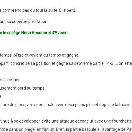
 comprend pas du tout la suite. Elle perd.
pour sa superbe prestation.
e le collège Henri Becquerel d'Avoine
.
temps, blitze et revient au temps et gagne.
 départ, concrétise sa position et gagne sa septième partie !
4-3..... on at
 s'incliner.
reusement perd au temps.
e.
cture de pions, arrive en finale avec deux pions plus et apporte le troisi
ontinue à se développer, évite une attaque et conclut avec une fourchette
be dans un piège, en fait un. Bref, la partie bascule à l'avantage de Pau