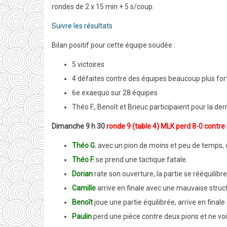
rondes de 2 x 15 min + 5 s/coup.
Suivre les résultats
Bilan positif pour cette équipe soudée :
5 victoires
4 défaites contre des équipes beaucoup plus forte
6e exaequo sur 28 équipes
Théo F., Benoît et Brieuc participaient pour la de
Dimanche 9 h 30
ronde 9 (table 4) MLK perd 8-0 contre 
Théo G.
avec un pion de moins et peu de temps, do
Théo F.
se prend une tactique fatale.
Dorian
rate son ouverture, la partie se rééquilibr
Camille
arrive en finale avec une mauvaise structu
Benoît
joue une partie équilibrée, arrive en fi
Paulin
perd une pièce contre deux pions et ne voi