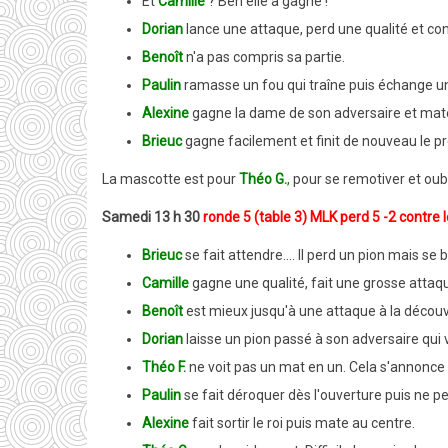
Et
Camille
? Ben elle a gagné !
Dorian
lance une attaque, perd une qualité et co
Benoît
n'a pas compris sa partie.
Paulin
ramasse un fou qui traîne puis échange un
Alexine
gagne la dame de son adversaire et mate
Brieuc
gagne facilement et finit de nouveau le p
La mascotte est pour
Théo G.
,
pour se remotiver et oubl
Samedi 13 h 30
ronde 5 (table 3) MLK perd 5 -2 contre 
Brieuc
se fait attendre.... Il perd un pion mais se 
Camille
gagne une qualité, fait une grosse attaque
Benoît
est mieux jusqu'à une attaque à la découver
Dorian
laisse un pion passé à son adversaire qui
Théo F.
ne voit pas un mat en un. Cela s'annonce
Paulin
se fait déroquer dès l'ouverture puis ne pe
Alexine
fait sortir le roi puis mate au centre.