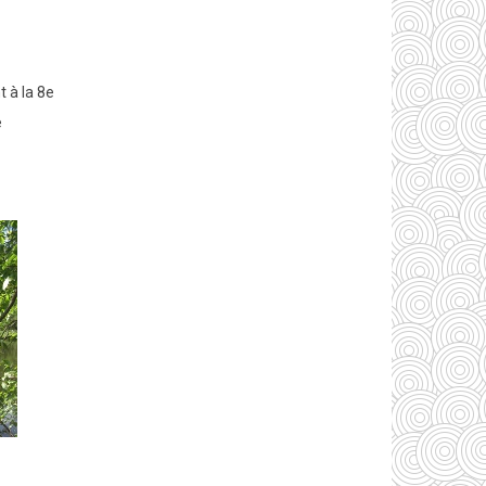
t à la 8e
e