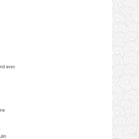
tend avec
ème
.
lin.