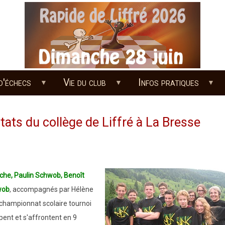
d'échecs
Vie du club
Infos pratiques
ltats du collège de Liffré à La Bresse
che, Paulin Schwob,
Benoît
wob
,
accompagnés par Hélène
u championnat scolaire tournoi
ipent et
s'affrontent en 9