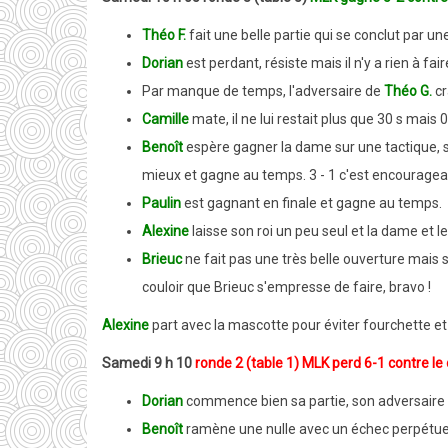
Théo F.
fait une belle partie qui se conclut par un
Dorian
est perdant, résiste mais il n'y a rien à fair
Par manque de temps, l'adversaire de
Théo G.
cr
Camille
mate, il ne lui restait plus que 30 s mais 
Benoît
espère gagner la dame sur une tactique, s
mieux et gagne au temps.
3 - 1 c'est encouragea
Paulin
est gagnant en finale et gagne au temps.
Alexine
laisse son roi un peu seul et la dame et 
Brieuc
ne fait pas une très belle ouverture mais 
couloir que Brieuc s'empresse de faire, bravo !
Alexine
part avec la mascotte pour éviter fourchette et
Samedi 9 h 10
ronde 2 (table 1) MLK perd 6-1 contre le
Dorian
commence bien sa partie, son adversaire e
Benoît
ramène une nulle avec un échec perpétue