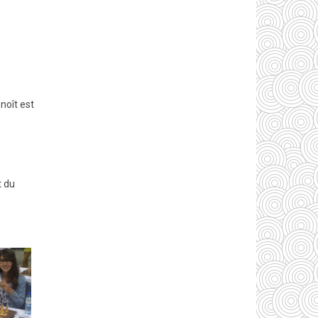
noît est
t du