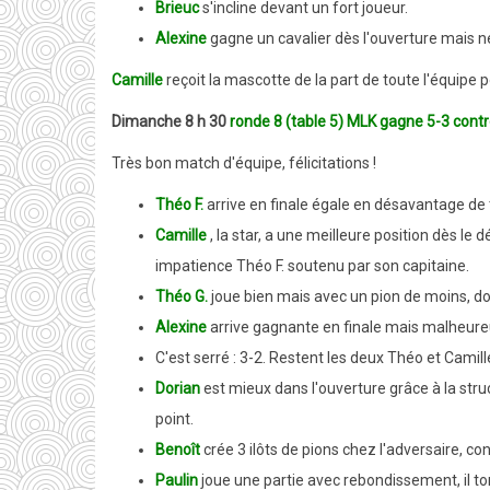
Brieuc
s'incline devant un fort joueur.
Alexine
gagne un cavalier dès l'ouverture mais ne
Camille
reçoit la mascotte de la part de toute l'équipe 
Dimanche 8 h 30
ronde 8 (table 5) MLK gagne 5-3 contr
Très bon match d'équipe, félicitations !
Théo F.
arrive en finale égale en désavantage de 
Camille
, la star, a une meilleure position dès le
impatience
Théo F. soutenu par son capitaine
.
Théo G.
joue bien mais avec un pion de moins, doit
Alexine
arrive gagnante en finale mais malheu
C'est serré : 3-2. Restent les deux Théo et Camill
Dorian
est mieux dans l'ouverture grâce à la stru
point.
Benoît
crée 3 ilôts de pions chez l'adversaire, c
Paulin
joue une partie avec rebondissement, il tom