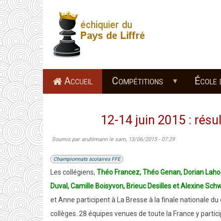
Aller
au
contenu
principal
Accueil
Compétitions
École 
12-14 juin 2015 : résu
Soumis par
aruhlmann
le
sam, 13/06/2015 - 07:29
Championnats scolaires FFE
Les collégiens,
Théo Francez, Théo Genan, Dorian Laho
Duval,
Camille Boisyvon, Brieuc Desilles et Alexine
Sch
et Anne participent à La Bresse à la finale nationale d
collèges. 28 équipes venues de toute la France y partic