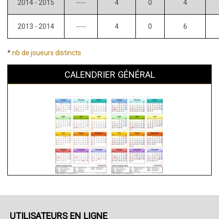
2014 - 2015
----
4
0
4
2013 - 2014
----
4
0
6
*
nb de joueurs distincts
CALENDRIER GÉNÉRAL
UTILISATEURS EN LIGNE