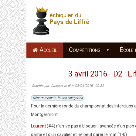
Aller
au
contenu
principal
Accueil
Compétitions
École 
3 avril 2016 - D2 : 
Soumis par
Vassaux
le
dim, 03/04/2016 - 20:23
Départementale Toutes catégories
Pour la dernière ronde du championnat des Interclubs ad
Montgermont :
Laurent
(#4) n'arrive pas à bloquer l'avancée d'un pion 
dame et d'un cavalier et ne peut parer le mat (1-0).