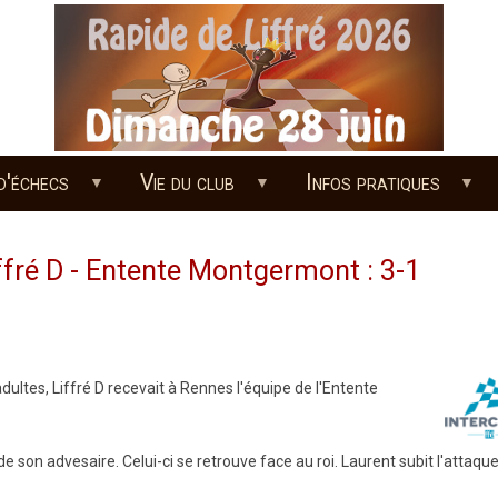
d'échecs
Vie du club
Infos pratiques
Liffré D - Entente Montgermont : 3-1
ultes, Liffré D recevait à Rennes l'équipe de l'Entente
de son advesaire. Celui-ci se retrouve face au roi. Laurent subit l'attaque