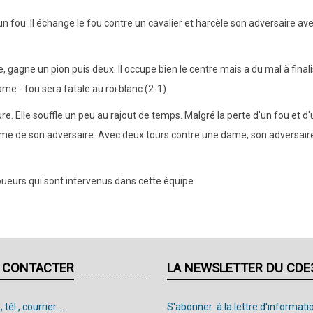
n fou. Il échange le fou contre un cavalier et harcèle son adversaire ave
 gagne un pion puis deux. Il occupe bien le centre mais a du mal à finali
e - fou sera fatale au roi blanc (2-1).
. Elle souffle un peu au rajout de temps. Malgré la perte d'un fou et d
 dame de son adversaire. Avec deux tours contre une dame, son adversaire
joueurs qui sont intervenus dans cette équipe.
 CONTACTER
LA NEWSLETTER DU CDE
 tél., courrier....
S'abonner à la lettre d'informati