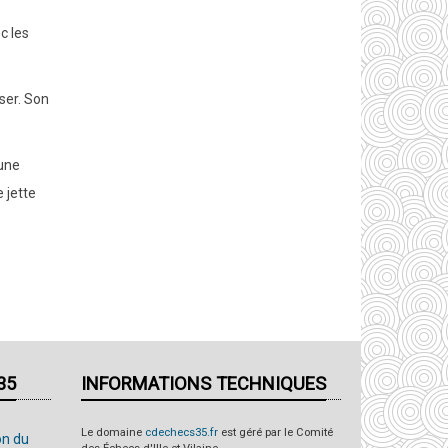
c les
ser. Son
'une
 jette
35
INFORMATIONS TECHNIQUES
Le domaine
cdechecs35.fr
est géré par le Comité
on du