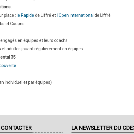
itions
:
r place :
le Rapide
de Liffré et
l'Open international
de Liffré
ubs et Coupes
 engagés en équipes et leurs coachs
 et adultes jouant régulièrement en équipes
ental 35
couverte
en individuel et par équipes)
 CONTACTER
LA NEWSLETTER DU CDE