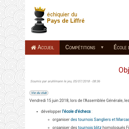
Aller
au
contenu
principal
Accueil
Compétitions
École 
Ob
Soumis par
aruhlmann
le
jeu, 05/07/2018 - 08:36
Vie du club
Vendredi 15 juin 2018, lors de l'Assemblée Générale, le
développer
l'école d'échecs
:
organiser
des tournois Sangliers et Marca
organiser des
tournois blitz
homologués Fid