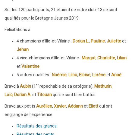
Sur les 120 participants, 21 étaient de notre club. 13 se sont
qualifiés pour le Bretagne Jeunes 2019.
Félicitations à
4 champions d'Ille-et-Vilaine :
Dorian L.
,
Pauline
,
Juliette
et
Jehan
4 vice-champions d'Ille-et-Vilaine :
Margot
,
Charlotte
,
Lilian
et
Valentine
5 autres qualifiés :
Noémie
,
Lilou
,
Eloïse
,
Lorène
et
Anaé
er
Bravo à
Aubin
(1
repêchable de sa catégorie),
Mathurin
,
Loïc,
Dorian A.
et
Titouan
qui se sont bien battus.
Bravo aux petits
Aurélien
,
Xavier
,
Aédann
et
Eliott
qui ont
engrangé de l'expérience.
Résultats des grands
Résultats des petits