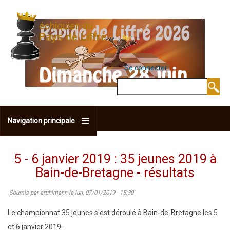
Aller
au
contenu
principal
Se connecter
MENU DU COMPTE 
Rechercher
Navigation principale
5 - 6 janvier 2019 : 35 jeunes 2019 à
Bain-de-Bretagne - résultats
Soumis par
aruhlmann
le
lun, 07/01/2019 - 15:30
Le championnat 35 jeunes s'est déroulé à Bain-de-Bretagne les 5
et 6 janvier 2019.