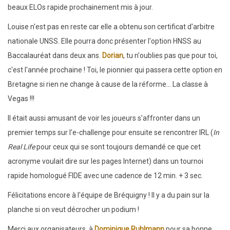
beaux ELOs rapide prochainement mis à jour.
Louise n'est pas en reste car elle a obtenu son certificat d'arbitre
nationale UNSS. Elle pourra donc présenter l'option HNSS au
Baccalauréat dans deux ans.
Dorian
, tu n'oublies pas que pour toi,
c'est l'année prochaine ! Toi, le pionnier qui passera cette option en
Bretagne si rien ne change à cause de la réforme... La classe à
Vegas !!!
Il était aussi amusant de voir les joueurs s'affronter dans un
premier temps sur l'e-challenge pour ensuite se rencontrer IRL (
In
Real Life
pour ceux qui se sont toujours demandé ce que cet
acronyme voulait dire sur les pages Internet) dans un tournoi
rapide homologué FIDE avec une cadence de 12 min. + 3 sec.
Félicitations encore à l'équipe de Bréquigny ! Il y a du pain sur la
planche si on veut décrocher un podium !
Merci aux organisateurs, à
Dominique Ruhlmann
pour sa bonne