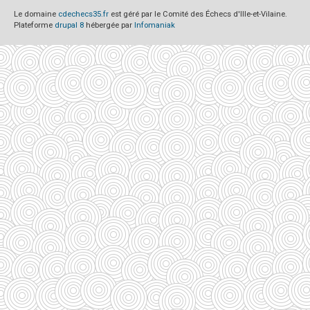
Le domaine
cdechecs35.fr
est géré par le Comité des Échecs d'Ille-et-Vilaine.
Plateforme
drupal 8
hébergée par
Infomaniak