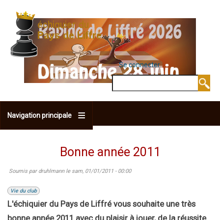
Aller
au
contenu
principal
Se connecter
MENU DU COMPTE 
Rechercher
Navigation principale
Bonne année 2011
Soumis par
druhlmann
le
sam, 01/01/2011 - 00:00
Vie du club
L'échiquier du Pays de Liffré vous souhaite une très
bonne année 2011 avec du plaisir à jouer, de la réussite