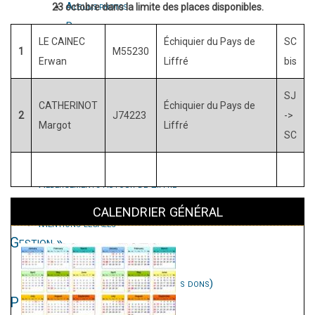
Albums photos
23 octobre dans la limite des places disponibles.
Revue de presse
LE CAINEC
Échiquier du Pays de
SC
La boutique du club
1
M55230
Erwan
Liffré
bis
Médiathèque
Infos pratiques
»
SJ
Calendrier général
CATHERINOT
Échiquier du Pays de
2
J74223
->
Inscriptions
Margot
Liffré
SC
Tarifs
Contact
Hébergements autour de Liffré
Règlement intérieur
CALENDRIER GÉNÉRAL
Mentions légales
Gestion
»
Documents
Frais de déplacements (et autres dons)
Partenaires
»