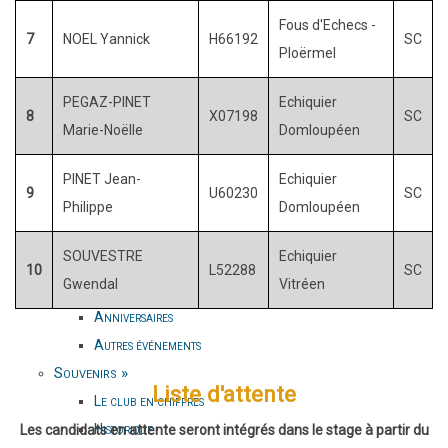
Vie du club
»
Fous d'Echecs -
Le club aujourd'hui
7
NOEL Yannick
H66192
SC
Ploërmel
Activités en ligne
»
Tournois en ligne
»
PEGAZ-PINET
Echiquier
8
X07198
SC
Par équipe
Marie-Noëlle
Domloupéen
En individuel
Jersey Chess Club
PINET Jean-
Echiquier
9
U60230
SC
Événements
»
Philippe
Domloupéen
CLEM
SOUVESTRE
Echiquier
Séances Nature
10
L52288
SC
Gwendal
Vitréen
Nuits du jeu
Anniversaires
Autres événements
Souvenirs
»
Liste d'attente
Le club en chiffres
Historique
Les candidats en attente seront intégrés dans le stage à partir du