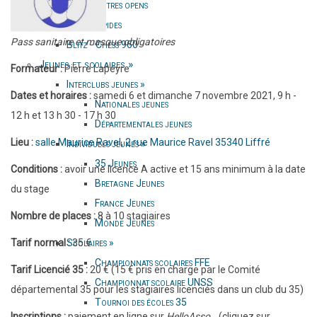
Autres opens
Opens rapides
Pass sanitaire et masque obligatoires
Blitz - Chess 960
Jeunes et scolaires
»
Formateur :
Pierre Lapeyre
Interclubs jeunes
»
Dates et horaires :
samedi 6 et dimanche 7 novembre 2021, 9 h -
Nationales jeunes
12 h et 13 h 30 - 17 h 30
Départementales jeunes
Lieu :
salle Maurice Ravel, 2 rue Maurice Ravel 35340 Liffré
Individuels jeunes
»
35 Jeunes
Conditions :
avoir une licence A active et 15 ans minimum à la date
Bretagne Jeunes
du stage
France Jeunes
Nombre de places :
8 à 10 stagiaires
Monde Jeunes
Scolaires
»
Tarif normal :
35 €
Championnats scolaires FFE
Tarif Licencié 35 :
20 € (15 € pris en charge par le Comité
Championnat scolaire UNSS
départemental 35 pour les stagiaires licenciés dans un club du 35)
Tournoi des écoles 35
Inscriptions :
paiement en ligne sur
HelloAsso
(cliquez sur