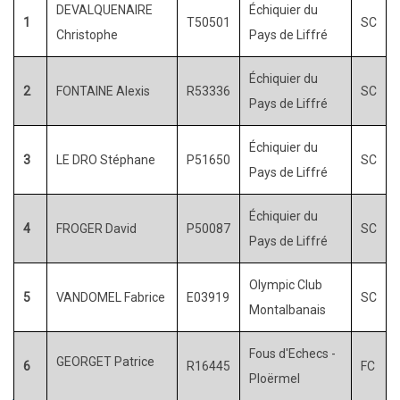
Entraînement
»
DEVALQUENAIRE
Échiquier du
1
T50501
SC
S'entraîner et progresser
»
Christophe
Pays de Liffré
La plateforme Lichess
Échiquier du
Archives
»
2
FONTAINE Alexis
R53336
SC
Pays de Liffré
Groupe des Pions
Groupe des Fous
Échiquier du
Cours en ligne
3
LE DRO Stéphane
P51650
SC
Pays de Liffré
Casse-têtes
Les tactiques de Jehan
Échiquier du
4
FROGER David
P50087
SC
Stages
»
Pays de Liffré
Stages de cohésion
Stages compétition
Olympic Club
5
VANDOMEL Fabrice
E03919
SC
Stages Pôle espoir
Montalbanais
Stages d'arbitrage
Fous d'Echecs -
Stages de formation
GEORGET Patrice
6
R16445
FC
Ploërmel
Portraits de joueurs et joueuses