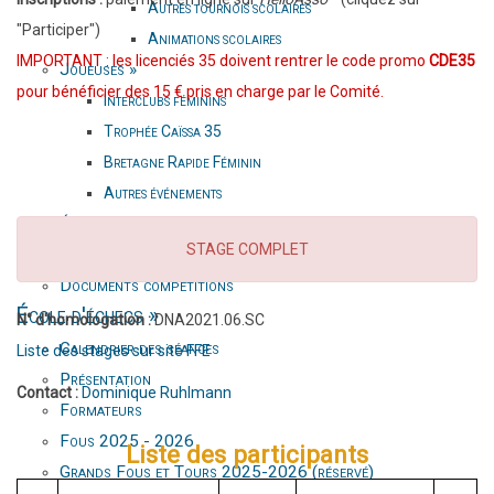
Autres tournois scolaires
"Participer")
Animations scolaires
IMPORTANT : les licenciés 35 doivent rentrer le code promo
CDE35
Joueuses
»
pour bénéficier des 15 € pris en charge par le Comité.
Interclubs féminins
Trophée Caïssa 35
Bretagne Rapide Féminin
Autres événements
Équipes du club
STAGE COMPLET
Classements FIDE et FFE
Documents compétitions
École d'échecs
»
N° d'homologation :
DNA2021.06.SC
Calendrier des séances
Liste des stages sur site FFE
Présentation
Contact :
Dominique Ruhlmann
Formateurs
Fous 2025 - 2026
Liste des participants
Grands Fous et Tours 2025-2026 (réservé)