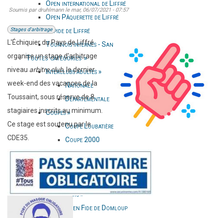
Open international de Liffré
Soumis par
druhlmann
le
mar, 06/07/2021 - 07:57
Open Pâquerette de Liffré
Stages d'arbitrage
Rapide de Liffré
L'Échiquier du Pays de Liffré
Tournois internes - Sangliers Marcassins
organise un stage d'arbitrage
Toutes catégories
»
niveau
arbitre club
, le dernier
Interclubs adultes
»
week-end des vacances de la
Nationale
Toussaint, sous réserve de 8
Départementale
stagiaires inscrits au minimum.
Coupes
»
Ce stage est soutenu par le
Coupe Loubatière
CDE35.
Coupe 2000
Coupe de France
Coupe de la parité
Championnat 35 TC
Opens lents
»
Open Fide de Domloup