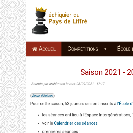
Aller
au
contenu
principal
Accueil
Compétitions
École 
Saison 2021 - 20
Soumis par
aruhlmann
le
mer, 08/09/2021 - 17:17
École d'échecs
Pour cette saison, 53 joueurs se sont inscrits à
l'École 
les séances ont lieu à l'Espace Intergénérations,
voir le
Calendrier des séances
premières séances :