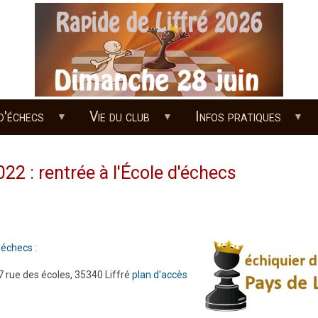
d'échecs
Vie du club
Infos pratiques
22 : rentrée à l'École d'échecs
d'échecs
:
 7 rue des écoles, 35340 Liffré
plan d'accès