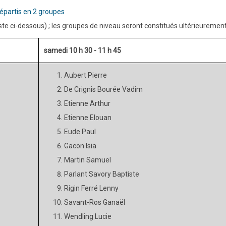
répartis en 2 groupes
iste ci-dessous)
; les groupes de niveau seront constitués ultérieuremen
samedi 10 h 30 - 11 h 45
Aubert Pierre
De Crignis Bourée Vadim
Etienne Arthur
Etienne Elouan
Eude Paul
Gacon Isia
Martin Samuel
Parlant Savory Baptiste
Rigin Ferré Lenny
Savant-Ros Ganaël
Wendling Lucie