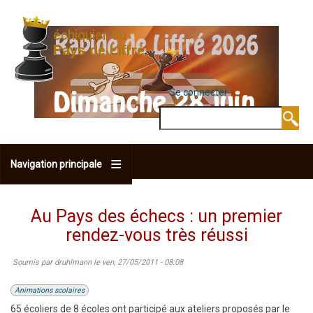
Aller
au
contenu
principal
Se connecter
MENU DU COMPTE 
Rechercher
Navigation principale
Au Pays des échecs : un premier
rendez-vous très réussi
Soumis par
druhlmann
le
ven, 27/05/2011 - 08:08
Animations scolaires
65 écoliers de 8 écoles ont participé aux ateliers proposés par le