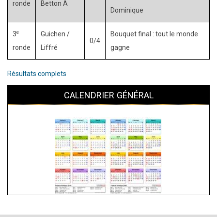
ronde
Betton A
Dominique
e
3
Guichen /
Bouquet final : tout le monde
0/4
ronde
Liffré
gagne
Résultats complets
CALENDRIER GÉNÉRAL