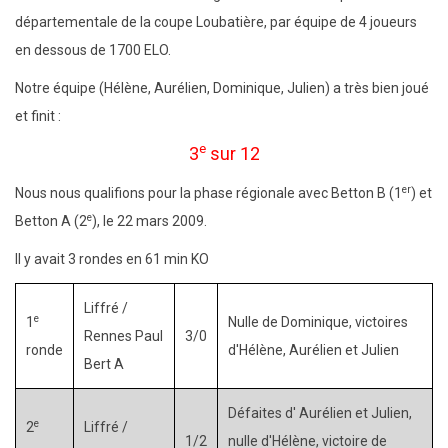
départementale de la coupe Loubatière, par équipe de 4 joueurs
en dessous de 1700 ELO.
Notre équipe (Hélène, Aurélien, Dominique, Julien) a très bien joué
et finit :
e
3
sur 12
er
Nous nous qualifions pour la phase régionale avec Betton B (1
) et
e
Betton A (2
), le 22 mars 2009.
Il y avait 3 rondes en 61 min KO
Liffré /
e
1
Nulle de Dominique, victoires
Rennes Paul
3/0
ronde
d'Hélène, Aurélien et Julien
Bert A
Défaites d' Aurélien et Julien,
e
2
Liffré /
1/2
nulle d'Hélène, victoire de