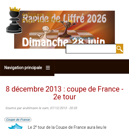
Aller
au
contenu
principal
Se connecter
MENU DU COMPTE 
Rechercher
Navigation principale
8 décembre 2013 : coupe de France -
2e tour
Soumis par
aruhlmann
le
sam, 07/12/2013 - 20:33
Coupe de France
e
Le 2
tour de la Coupe de France aura lieu le