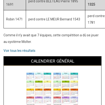
perd contre BLETEAU Pierre 1895
1691
1325
perd contr
Robin 1471
perd contre LE MEUR Bernard 1543
1781
Comme il n'y avait que 7 équipes, cette compétition a dû se jouer
au système Molter.
Voir tous les résultats
CALENDRIER GÉNÉRAL