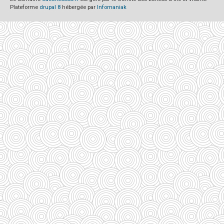
Plateforme
drupal 8
hébergée par
Infomaniak