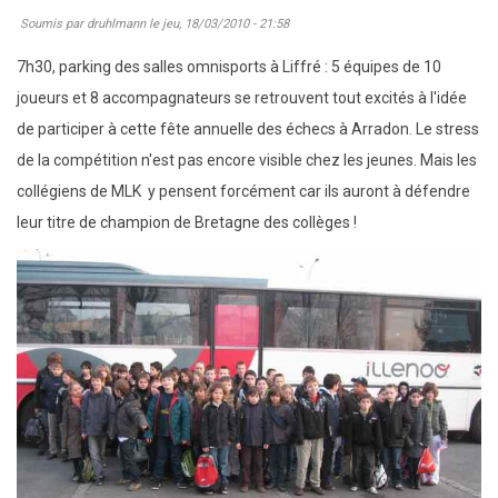
Soumis par
druhlmann
le
jeu, 18/03/2010 - 21:58
et
8
7h30, parking des salles omnisports à Liffré : 5 équipes de 10
:
joueurs et 8 accompagnateurs se retrouvent tout excités à l'idée
bonne
de participer à cette fête annuelle des échecs à Arradon. Le stress
opération
de la compétition n'est pas encore visible chez les jeunes. Mais les
des
collégiens de MLK y pensent forcément car ils auront à défendre
équipes
leur titre de champion de Bretagne des collèges !
de
Liffré
contre
celles
de
Domloup