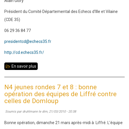
Alain Glory
Président du Comité Départemental des Echecs d’Ille et Vilaine
(CDE 35)
06 29 36 84 77
presidentcd@echecs35.fr
http://cd.echecs35.fr/
En savoir plus
sur
28
avril
N4 jeunes rondes 7 et 8 : bonne
2010
opération des équipes de Liffré contre
:
celles de Domloup
Assemblée
Soumis par
druhlmann
le
dim, 21/03/2010 - 20:38
générale
du
Bonne opération, dimanche 21 mars après-midi à Liffré. L'équipe