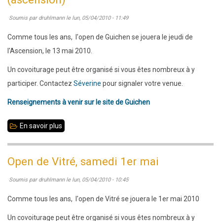
au
Soumis par
druhlmann
le
lun, 05/04/2010 - 11:49
France
jeunes
Comme tous les ans, l'open de Guichen se jouera le jeudi de
2010
l'Ascension, le 13 mai 2010.
à
Un covoiturage peut être organisé si vous êtes nombreux à y
Troyes
participer. Contactez
Séverine
pour signaler votre venue.
Renseignements à venir sur le site de Guichen
En savoir plus
sur
Open
de
Open de Vitré, samedi 1er mai
Guichen
Soumis par
druhlmann
le
lun, 05/04/2010 - 10:45
,
jeudi
Comme tous les ans, l'open de Vitré se jouera le 1er mai 2010
13
Un covoiturage peut être organisé si vous êtes nombreux à y