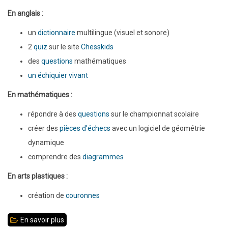
En anglais :
un
dictionnaire
multilingue (visuel et sonore)
2
quiz
sur le site
Chesskids
des
questions
mathématiques
un échiquier vivant
En mathématiques :
répondre à des
questions
sur le championnat scolaire
créer des
pièces d'échecs
avec un logiciel de géométrie
dynamique
comprendre des
diagrammes
En arts plastiques :
création de
couronnes
En savoir plus
sur