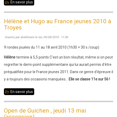
En savoir plus
sur
Championnat
scolaire
Hélène et Hugo au France jeunes 2010 à
:
Troyes
phase
Soumis par
druhlmann
le
lun, 05/04/2010 - 11:56
nationale
à
9 rondes jouées du 11 au 18 avril 2010 (1h30 + 30 s /coup)
Dijon
Hélène
termine à 5,5 points C'est un bon résultat, même si on peut
regretter le demi-point supplémentaire qui lui aurait permis d'être
préqualifiée pour le France jeunes 2011. Dans ce genre d'épreuve il
y a toujours des occasions manquées...
Elle se classe 11e sur 56 !
En savoir plus
sur
Hélène
et
Open de Guichen , jeudi 13 mai
Hugo
(ascension)