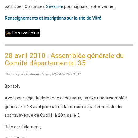
mai
participer. Contactez
Séverine
pour signaler votre venue.
(ascension)
Renseignements et inscriptions sur le site de Vitré
En savoir plus
sur
Open
de
28 avril 2010 : Assemblée générale du
Vitré,
Comité départemental 35
samedi
Soumis par
druhlmann
le
ven, 02/04/2010 - 00:11
1er
mai
Bonsoir,
Avec pour objet la demande ci-dessous, j’ai fixé une assemblée
générale le 28 avril prochain, à la maison départementale des
sports, avenue de Cucillé, à 20h, salle 3.
Bien cordialement,