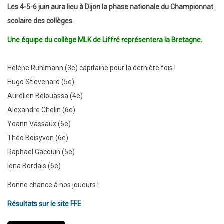
européen
Les 4-5-6 juin aura lieu à Dijon la phase nationale du Championnat
au
scolaire des collèges.
collège
Une équipe du collège MLK de Liffré représentera la Bretagne.
MLK,
Chess
Hélène Ruhlmann (3e) capitaine pour la dernière fois !
Gateway
Hugo Stievenard (5e)
Aurélien Bélouassa (4e)
Alexandre Chelin (6e)
Yoann Vassaux (6e)
Théo Boisyvon (6e)
Raphaël Gacouin (5e)
Iona Bordais (6e)
Bonne chance à nos joueurs !
Résultats sur le site FFE