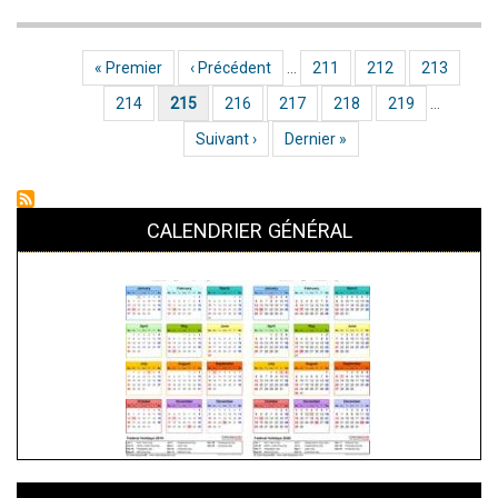
Demande
d'une
Première page
« Premier
Page précédente
‹ Précédent
…
Page
211
Page
212
Page
213
Pagination
assemblée
Page
214
Page actuelle
215
Page
216
Page
217
Page
218
Page
219
…
générale
pour
Page suivante
Suivant ›
Dernière page
Dernier »
révoquer
le
CALENDRIER GÉNÉRAL
comité
directeur
du
CD35