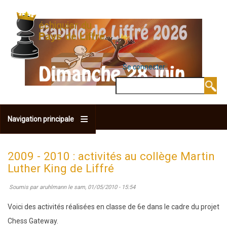
Aller
au
contenu
principal
Se connecter
MENU DU COMPTE 
Rechercher
Navigation principale
2009 - 2010 : activités au collège Martin
Luther King de Liffré
Soumis par
aruhlmann
le
sam, 01/05/2010 - 15:54
Voici des activités réalisées en classe de 6e dans le cadre du projet
Chess Gateway.