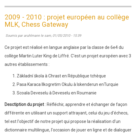
2009
-
2009 - 2010 : projet européen au collège
2010
MLK, Chess Gateway
:
Soumis par
aruhlmann
le
sam, 01/05/2010 - 15:39
activités
au
Ce projet est réalisé en langue anglaise par la classe de 6e4 du
collège
collège Martin Luter King de Liffré. C'est un projet européen avec 3
Martin
autres établissements :
Luther
Základní škola à Chrast en République tchèque
King
Pasa Karaca Ilkogretim Okulu à Iskenderun enTurquie
de
Scoala Deveselu à Deveselu en Roumanie
Liffré
Desctiption du projet
: Réfléchir, apprendre et échanger de façon
différente en utilisant un support attrayant, celui du jeu d'échecs,
tel est l'objectif de notre projet qui propose la réalisation d'un
dictionnaire multilingue, l'occasion de jouer en ligne et de dialoguer