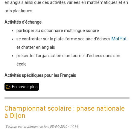
en anglais ainsi que des activités variées en mathématiques et en
arts plastiques.
Activités d'échange
participer au dictionnaire multilingue sonore
MatPat
.
se confronter sur la plate-forme scolaire d’échecs
et chatter en anglais
présenter l'organisation d'un tournoi d'échecs dans son
école
Activités spécifiques pour les Français
En savoir plus
sur
2009
-
Championnat scolaire : phase nationale
2010
à Dijon
:
Soumis par
aruhlmann
le
lun, 05/04/2010 - 14:14
projet