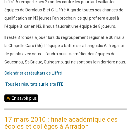
Comité
Liffré A remporte ses 2 rondes contre les pourtant vaillantes
départemental
équipes de Domloup B et C. Liffré A garde toutes ses chances de
35
qualification en N3 jeunes l'an prochain, ce qui profitera aussi à
l'équipe B car en N3, il nous faudrait une équipe de 8 joueurs.
Il reste 3 rondes à jouer lors du regroupement régional le 30 mai à
la Chapelle Caro (56). L'équipe à battre sera Languidic A, à égalité
de points avec nous. Il faudra aussi se méfier des équipes de
Gouesnou, St-Brieuc, Guingamp, qui ne sont pas loin derrière nous.
Calendrier et résultats de Liffré
Tous les résultats sur le site FFE
En savoir plus
sur
N4
jeunes
17 mars 2010 : finale académique des
rondes
écoles et collèges à Arradon
7