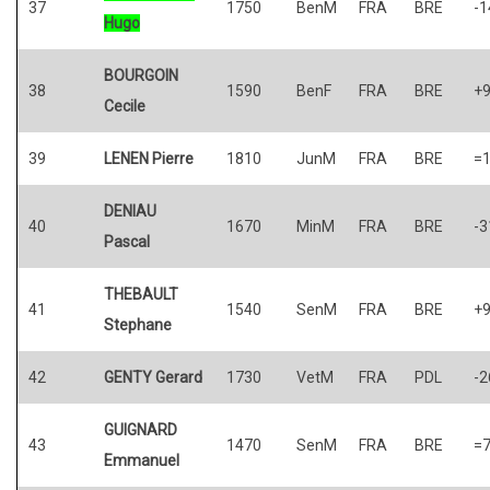
37
1750
BenM
FRA
BRE
-1
Hugo
BOURGOIN
38
1590
BenF
FRA
BRE
+
Cecile
39
LENEN Pierre
1810
JunM
FRA
BRE
=
DENIAU
40
1670
MinM
FRA
BRE
-3
Pascal
THEBAULT
41
1540
SenM
FRA
BRE
+
Stephane
42
GENTY Gerard
1730
VetM
FRA
PDL
-2
GUIGNARD
43
1470
SenM
FRA
BRE
=
Emmanuel