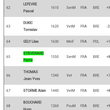
LEFEVRE
62
1610
SenM
FRA
BRE
+
Pascal
DUKIC
63
1620
VetM
FRA
BRE
-2
Tomislav
64
GELY Lilas
1630
MinF
FRA
PDL
+
STIEVENARD
65
1550
SenM
FRA
BRE
+
Pierre
THOMAS
66
1340
Vet
FRA
BRE
+
Jean-Yves
67
STORME Alain
1440
VetM
FRA
BRE
+
BOUCHARD
68
1260
PouM
FRA
BRE
+
Hugo