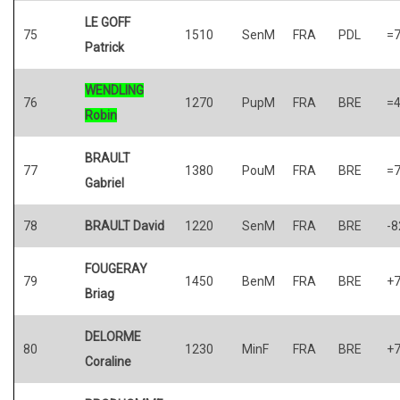
LE GOFF
75
1510
SenM
FRA
PDL
=
Patrick
WENDLING
76
1270
PupM
FRA
BRE
=
Robin
BRAULT
77
1380
PouM
FRA
BRE
=
Gabriel
78
BRAULT David
1220
SenM
FRA
BRE
-8
FOUGERAY
79
1450
BenM
FRA
BRE
+
Briag
DELORME
80
1230
MinF
FRA
BRE
+
Coraline