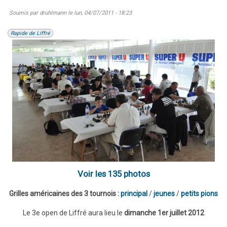
Soumis par
druhlmann
le
lun, 04/07/2011 - 18:23
Rapide de Liffré
Voir les 135 photos
Grilles américaines des 3 tournois :
principal
/
jeunes
/
petits pions
Le 3e open de Liffré aura lieu le
dimanche 1er juillet 2012