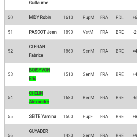
Guillaume
50
MIDY Robin
1610
PupM
FRA
PDL
+
51
PASCOT Jean
1890
VetM
FRA
BRE
-2
CLERAN
52
1860
SenM
FRA
BRE
=
Fabrice
BOISYVON
53
1510
SenM
FRA
BRE
+
Eric
CHELIN
54
1680
BenM
FRA
BRE
-6
Alexandre
55
SEITE Yamina
1500
PupF
FRA
BRE
+
GUYADER
56
1420
SenM
FRA
BRE
+