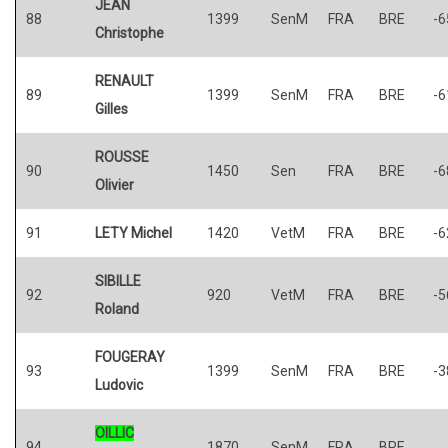
JEAN
88
1399
SenM
FRA
BRE
-6
Christophe
RENAULT
89
1399
SenM
FRA
BRE
-6
Gilles
ROUSSE
90
1450
Sen
FRA
BRE
-6
Olivier
91
LETY Michel
1420
VetM
FRA
BRE
-6
SIBILLE
92
920
VetM
FRA
BRE
-5
Roland
FOUGERAY
93
1399
SenM
FRA
BRE
-3
Ludovic
OILLIC
94
1870
SenM
FRA
BRE