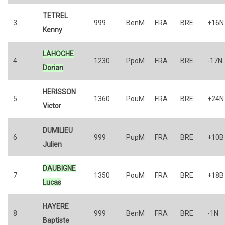
TETREL
3
999
BenM
FRA
BRE
+16N
Kenny
LAHOCHE
4
1230
PpoM
FRA
BRE
-17N
Dorian
HERISSON
5
1360
PouM
FRA
BRE
+24N
Victor
DUMILIEU
6
999
PupM
FRA
BRE
+10B
Julien
DAUBIGNE
7
1350
PouM
FRA
BRE
+18B
Lucas
HAYERE
8
999
BenM
FRA
BRE
-1N
Baptiste