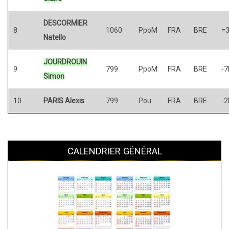
DESCORMIER
8
1060
PpoM
FRA
BRE
=
Natello
JOURDROUIN
9
799
PpoM
FRA
BRE
-7
Simon
10
PARIS Alexis
799
Pou
FRA
BRE
-2
CALENDRIER GÉNÉRAL