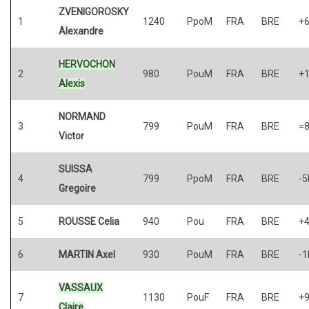
ZVENIGOROSKY
1
1240
PpoM
FRA
BRE
+
Alexandre
HERVOCHON
2
980
PouM
FRA
BRE
+
Alexis
NORMAND
3
799
PouM
FRA
BRE
=
Victor
SUISSA
4
799
PpoM
FRA
BRE
-5
Gregoire
5
ROUSSE Celia
940
Pou
FRA
BRE
+
6
MARTIN Axel
930
PouM
FRA
BRE
-1
VASSAUX
7
1130
PouF
FRA
BRE
+
Claire