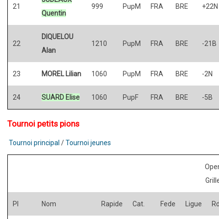
21
999
PupM
FRA
BRE
+22N
Quentin
DIQUELOU
22
1210
PupM
FRA
BRE
-21B
Alan
23
MOREL Lilian
1060
PupM
FRA
BRE
-2N
24
SUARD Elise
1060
PupF
FRA
BRE
-5B
Tournoi petits pions
Tournoi principal
/
Tournoi jeunes
Open
Gril
Pl
Nom
Rapide
Cat.
Fede
Ligue
R