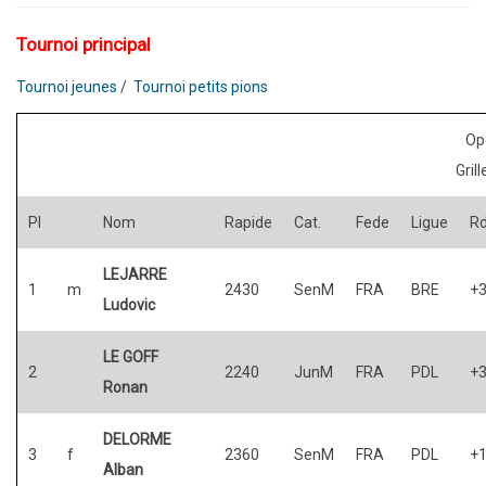
Tournoi principal
Tournoi jeunes
/
Tournoi petits pions
Ope
Gril
Pl
Nom
Rapide
Cat.
Fede
Ligue
R
LEJARRE
1
m
2430
SenM
FRA
BRE
+
Ludovic
LE GOFF
2
2240
JunM
FRA
PDL
+
Ronan
DELORME
3
f
2360
SenM
FRA
PDL
+
Alban