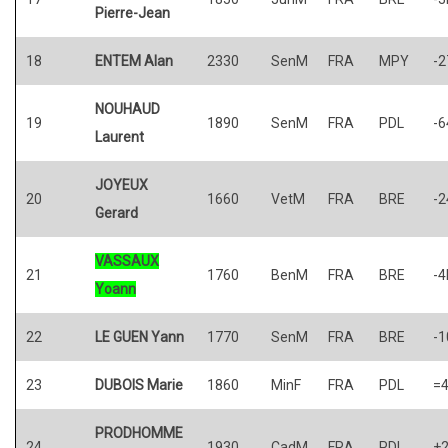
Pierre-Jean
18
ENTEM Alan
2330
SenM
FRA
MPY
-2
NOUHAUD
19
1890
SenM
FRA
PDL
-6
Laurent
JOYEUX
20
1660
VetM
FRA
BRE
-2
Gerard
VASSAUX
21
1760
BenM
FRA
BRE
-4
Yoann
22
LE GUEN Yann
1770
SenM
FRA
BRE
-1
23
DUBOIS Marie
1860
MinF
FRA
PDL
=
PRODHOMME
24
1930
CadM
FRA
PDL
+