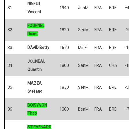
NINEUIL
31
1940
JunM
FRA
BRE
+
Vincent
FOURNEL
32
1820
SenM
FRA
BRE
-2
Didier
33
DAVID Betty
1670
MinF
FRA
BRE
-1
JOUNEAU
34
1860
SenM
FRA
CHA
-1
Quentin
MAZZA
35
1830
SenM
FRA
BRE
-5
Stefano
BOISYVON
36
1300
BenM
FRA
BRE
+
Theo
STIEVENARD