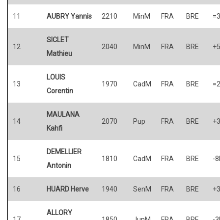
11
AUBRY Yannis
2210
MinM
FRA
BRE
=
SICLET
12
2040
MinM
FRA
BRE
+
Mathieu
LOUIS
13
1970
CadM
FRA
BRE
=
Corentin
MAULANA
14
2070
Pup
FRA
BRE
+
Kahfi
DEMELLIER
15
1810
CadM
FRA
BRE
-8
Antonin
16
HUARD Herve
1940
SenM
FRA
BRE
+
ALLORY
17
1850
JunM
FRA
BRE
-3