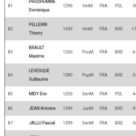
PRODHOMME
81
1290
VetM
FRA
PDL
-3
Dominique
PELLERIN
82
1430
VetM
FRA
BRE
+
Thierry
BRAULT
83
1260
PouM
FRA
BRE
-6
Maxime
LEVESQUE
84
1380
PupM
FRA
BRE
-5
Guillaume
85
MIDY Eric
1250
SenM
FRA
PDL
-4
86
JEAN Antoine
1399
JunM
FRA
BRE
-4
87
JALLU Pascal
1399
SenM
FRA
BRE
-5