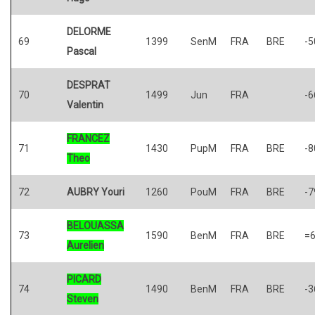
DELORME
69
1399
SenM
FRA
BRE
-5
Pascal
DESPRAT
70
1499
Jun
FRA
-6
Valentin
FRANCEZ
71
1430
PupM
FRA
BRE
-8
Theo
72
AUBRY Youri
1260
PouM
FRA
BRE
-7
BELOUASSA
73
1590
BenM
FRA
BRE
=
Aurelien
PICARD
74
1490
BenM
FRA
BRE
-3
Steven