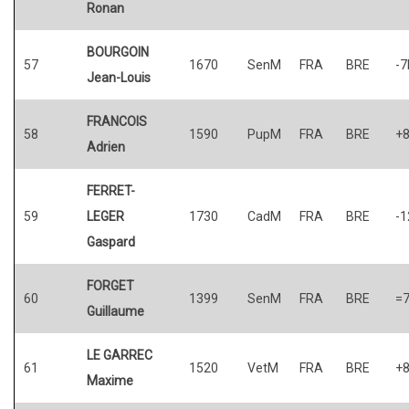
Ronan
BOURGOIN
57
1670
SenM
FRA
BRE
-7
Jean-Louis
FRANCOIS
58
1590
PupM
FRA
BRE
+
Adrien
FERRET-
59
LEGER
1730
CadM
FRA
BRE
-1
Gaspard
FORGET
60
1399
SenM
FRA
BRE
=
Guillaume
LE GARREC
61
1520
VetM
FRA
BRE
+
Maxime