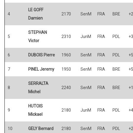
LE GOFF
4
2170
SenM
FRA
BRE
+
Damien
STEPHAN
5
2310
JunM
FRA
PDL
+
Victor
6
DUBOIS Pierre
1960
SenM
FRA
PDL
+
7
PINEL Jeremy
1950
SenM
FRA
BRE
+
SERRALTA
8
2240
SenM
FRA
BRE
+
Michel
HUTOIS
9
2180
JunM
FRA
PDL
+
Mickael
10
GELY Bernard
2180
SenM
FRA
PDL
+