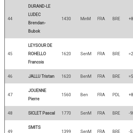
DURAND-LE
LUDEC
44
1430
MinM
FRA
BRE
+
Brendan-
Bubok
LEYSOUR DE
45
ROHELLO
1620
SenM
FRA
BRE
=
Francois
46
JALLU Tristan
1620
BenM
FRA
BRE
=
JOUENNE
47
1560
Ben
FRA
PDL
+
Pierre
48
SICLET Pascal
1770
SenM
FRA
BRE
-9
SMITS
49
1399
SenM
FRA
BRE
-5