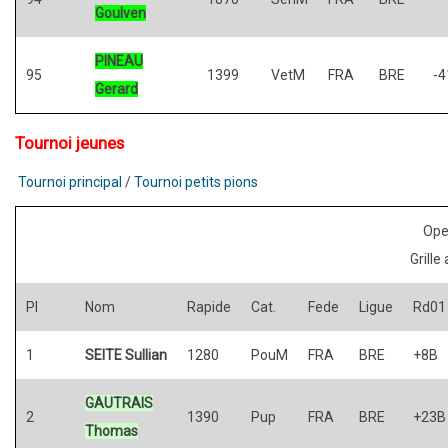
Goulven
PINEAU
95
1399
VetM
FRA
BRE
-4
Gerard
Tournoi jeunes
Tournoi principal
/
Tournoi petits pions
Ope
Grille
Pl
Nom
Rapide
Cat.
Fede
Ligue
Rd01
1
SEITE Sullian
1280
PouM
FRA
BRE
+8B
GAUTRAIS
2
1390
Pup
FRA
BRE
+23B
Thomas